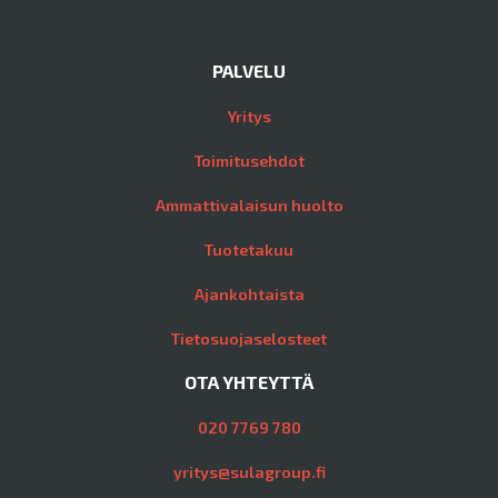
PALVELU
Yritys
Toimitusehdot
Ammattivalaisun huolto
Tuotetakuu
Ajankohtaista
Tietosuojaselosteet
OTA YHTEYTTÄ
020 7769 780
yritys@sulagroup.fi