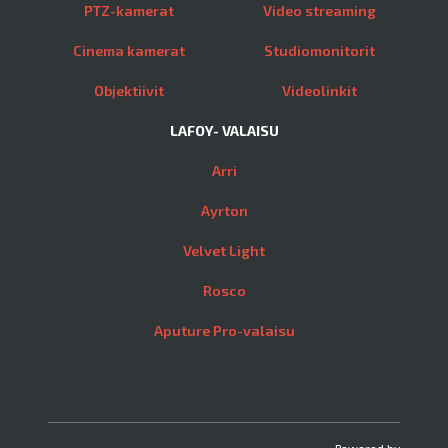
PTZ-kamerat
Video streaming
Cinema kamerat
Studiomonitorit
Objektiivit
Videolinkit
LAFOY- VALAISU
Arri
Ayrton
Velvet Light
Rosco
Aputure Pro-valaisu
Powered by