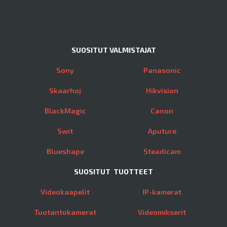
SUOSITUT VALMISTAJAT
Sony
Panasonic
Skaarhoj
Hikvision
BlackMagic
Canon
Swit
Aputure
Blueshape
Steadicam
SUOSITUT TUOTTEET
Videokaapelit
IP-kamerat
Tuotantokamerat
Videomikserit