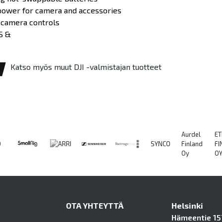
ower for camera and accessories
 camera controls
S
&
Katso myös muut DJI -valmistajan tuotteet
Aurdel
ET
O
SYNCO
Finland
FI
Oy
O
OTA YHTEYTTÄ
Helsinki
Hämeentie 157