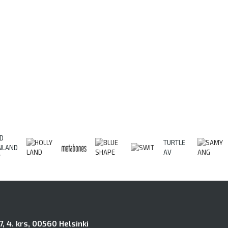
D
TURTLE
NLAND
AV
Y
, 4. krs, 00560 Helsinki