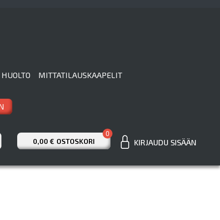
 HUOLTO
MITTATILAUSKAAPELIT
N
0
0,00 €
OSTOSKORI
KIRJAUDU SISÄÄN