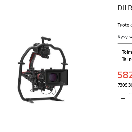
DJI 
Tuotek
Kysy s
Toim
Tai 
582
7305,3