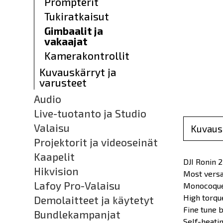
Prompterit
Tukiratkaisut
Gimbaalit ja
vakaajat
Kamerakontrollit
Kuvauskärryt ja
varusteet
Audio
Live-tuotanto ja Studio
Valaisu
Kuvaus
Projektorit ja videoseinät
Kaapelit
DJI
Ronin 2
Hikvision
Most versat
Lafoy Pro-Valaisu
Monocoque 
High torqu
Demolaitteet ja käytetyt
Fine tune b
Bundlekampanjat
Self-heati