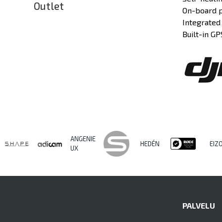
Outlet
On-board p
Integrated
Built-in
GP
ANGENIE
HEDÉN
EIZ
UX
PALVELU