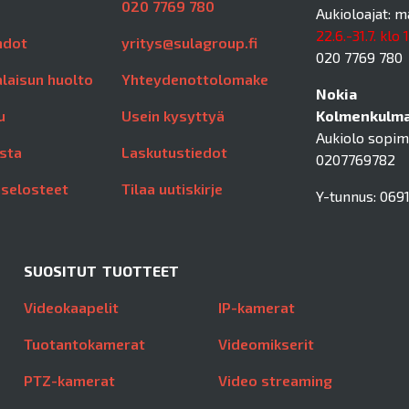
020 7769 780
Aukioloajat: m
22.6.-31.7. klo 
hdot
yritys@sulagroup.fi
020 7769 780
laisun huolto
Yhteydenottolomake
Nokia
u
Usein kysyttyä
Kolmenkulman
Aukiolo sopi
sta
Laskutustiedot
0207769782
aselosteet
Tilaa uutiskirje
Y-tunnus: 0691
SUOSITUT TUOTTEET
Videokaapelit
IP-kamerat
Tuotantokamerat
Videomikserit
PTZ-kamerat
Video streaming