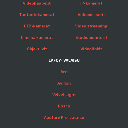
Videokaapelit
IP-kamerat
Tuotantokamerat
Videomikserit
PTZ-kamerat
Video streaming
Cinema kamerat
Studiomonitorit
Objektiivit
Videolinkit
LAFOY- VALAISU
Arri
Ayrton
Velvet Light
Rosco
Aputure Pro-valaisu