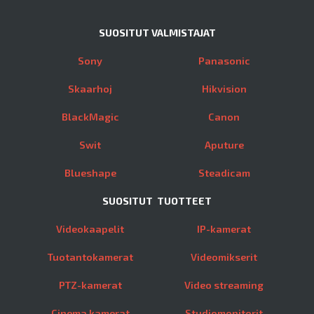
SUOSITUT VALMISTAJAT
Sony
Panasonic
Skaarhoj
Hikvision
BlackMagic
Canon
Swit
Aputure
Blueshape
Steadicam
SUOSITUT TUOTTEET
Videokaapelit
IP-kamerat
Tuotantokamerat
Videomikserit
PTZ-kamerat
Video streaming
Cinema kamerat
Studiomonitorit