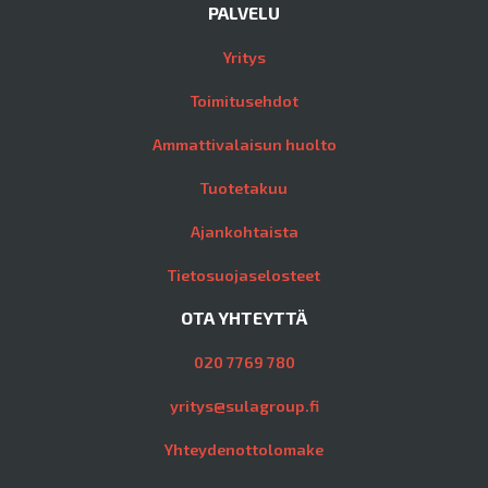
PALVELU
Yritys
Toimitusehdot
Ammattivalaisun huolto
Tuotetakuu
Ajankohtaista
Tietosuojaselosteet
OTA YHTEYTTÄ
020 7769 780
yritys@sulagroup.fi
Yhteydenottolomake