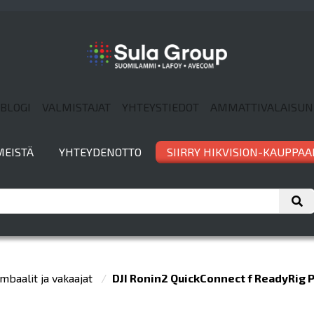
BLOGI
VALMISTAJAT
YHTEYSTIEDOT
AMMATTIVALAISUN
MEISTÄ
YHTEYDENOTTO
SIIRRY HIKVISION-KAUPPAA
mbaalit ja vakaajat
DJI Ronin2 QuickConnect f ReadyRig 