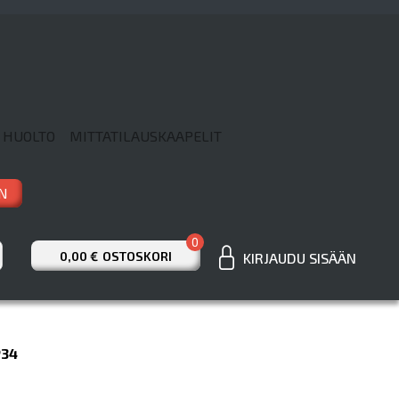
 HUOLTO
MITTATILAUSKAAPELIT
N
0
0,00 €
OSTOSKORI
KIRJAUDU SISÄÄN
P34