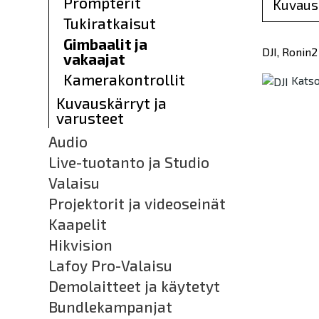
Prompterit
Kuvaus
Tukiratkaisut
Gimbaalit ja
DJI
, Ronin
vakaajat
Kamerakontrollit
Katso
Kuvauskärryt ja
varusteet
Audio
Live-tuotanto ja Studio
Valaisu
Projektorit ja videoseinät
Kaapelit
Hikvision
Lafoy Pro-Valaisu
Demolaitteet ja käytetyt
Bundlekampanjat