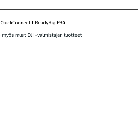
2 QuickConnect f ReadyRig P34
 myös muut DJI -valmistajan tuotteet