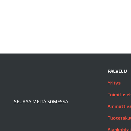
PALVELU
Yritys
Toimituse
SEURAA MEITÄ SOMESSA
Ammattiva
Tuotetaku
Ajankohtai