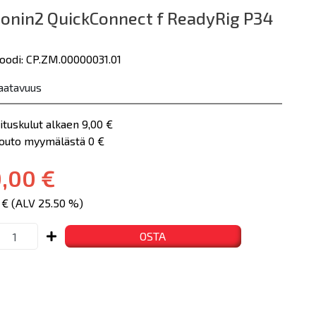
Ronin2 QuickConnect f ReadyRig P34
oodi: CP.ZM.00000031.01
aatavuus
ituskulut alkaen 9,00 €
nouto myymälästä 0 €
,00 €
 € (ALV 25.50 %)
OSTA