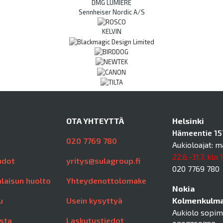
DMG LUMIERE
Sennheiser Nordic A/S
KELVIN
OTA YHTEYTTÄ
Helsinki
Hämeentie 157
020 7769 780
Aukioloajat: m
22.6.-31.7. klo 
hdot
yritys@sulagroup.fi
020 7769 780
laisun huolto
Yhteydenottolomake
Nokia
u
Usein kysyttyä
Kolmenkulman
Aukiolo sopi
sta
Laskutustiedot