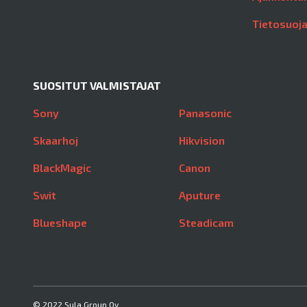
Tietosuoj
SUOSITUT VALMISTAJAT
Sony
Panasonic
Skaarhoj
Hikvision
BlackMagic
Canon
Swit
Aputure
Blueshape
Steadicam
© 2022 Sula Group Oy