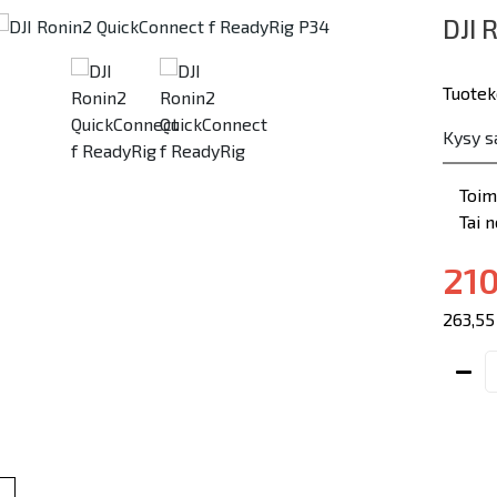
DJI 
Tuotek
Kysy s
Toim
Tai 
210
263,55