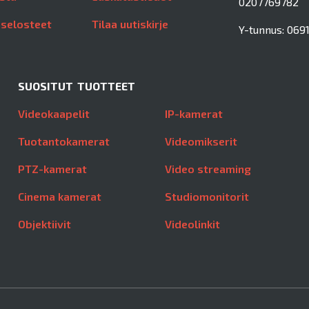
0207769782
aselosteet
Tilaa uutiskirje
Y-tunnus: 0691
SUOSITUT TUOTTEET
Videokaapelit
IP-kamerat
Tuotantokamerat
Videomikserit
PTZ-kamerat
Video streaming
Cinema kamerat
Studiomonitorit
Objektiivit
Videolinkit