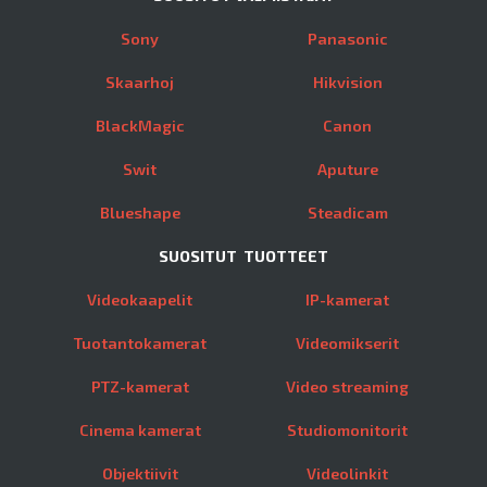
Sony
Panasonic
Skaarhoj
Hikvision
BlackMagic
Canon
Swit
Aputure
Blueshape
Steadicam
SUOSITUT TUOTTEET
Videokaapelit
IP-kamerat
Tuotantokamerat
Videomikserit
PTZ-kamerat
Video streaming
Cinema kamerat
Studiomonitorit
Objektiivit
Videolinkit