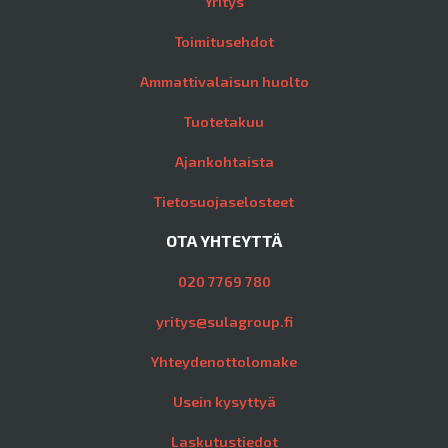
Yritys
Toimitusehdot
Ammattivalaisun huolto
Tuotetakuu
Ajankohtaista
Tietosuojaselosteet
OTA YHTEYTTÄ
020 7769 780
yritys@sulagroup.fi
Yhteydenottolomake
Usein kysyttyä
Laskutustiedot