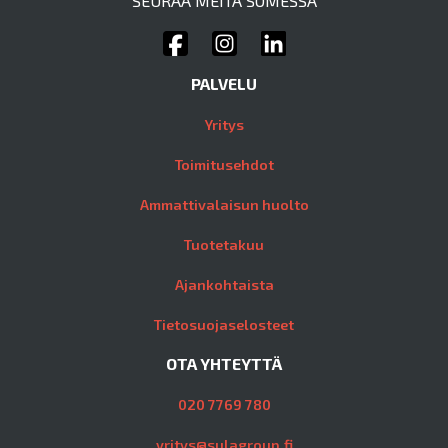
SEURAA MEITÄ SOMESSA
PALVELU
Yritys
Toimitusehdot
Ammattivalaisun huolto
Tuotetakuu
Ajankohtaista
Tietosuojaselosteet
OTA YHTEYTTÄ
020 7769 780
yritys@sulagroup.fi