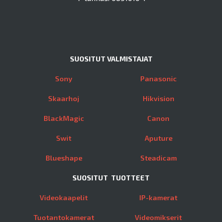
SUOSITUT VALMISTAJAT
Sony
Panasonic
Skaarhoj
Hikvision
BlackMagic
Canon
Swit
Aputure
Blueshape
Steadicam
SUOSITUT TUOTTEET
Videokaapelit
IP-kamerat
Tuotantokamerat
Videomikserit