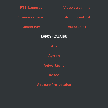
PTZ-kamerat
Video streaming
Cinema kamerat
Studiomonitorit
Objektiivit
Videolinkit
LAFOY- VALAISU
Arri
Ayrton
Velvet Light
Rosco
Aputure Pro-valaisu