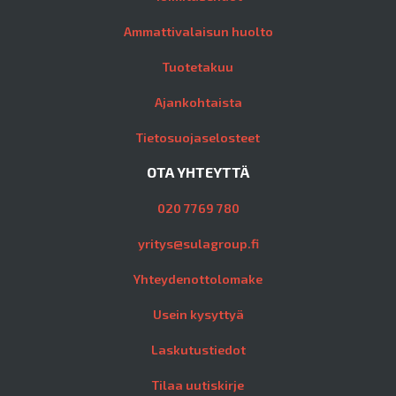
Ammattivalaisun huolto
Tuotetakuu
Ajankohtaista
Tietosuojaselosteet
OTA YHTEYTTÄ
020 7769 780
yritys@sulagroup.fi
Yhteydenottolomake
Usein kysyttyä
Laskutustiedot
Tilaa uutiskirje