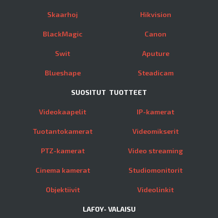
Skaarhoj
Hikvision
BlackMagic
Canon
Swit
Aputure
Blueshape
Steadicam
SUOSITUT TUOTTEET
Videokaapelit
IP-kamerat
Tuotantokamerat
Videomikserit
PTZ-kamerat
Video streaming
Cinema kamerat
Studiomonitorit
Objektiivit
Videolinkit
LAFOY- VALAISU