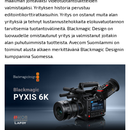
maailman johtavaksi videotuotantolaitteiden
valmistajaksi. Yrityksen historia perustuu
editointikorttiratkaisuihin. Yritys on ostanut muita alan
yrityksiä ja tehnyt kustannustehokkaita elokuvatuotannon
tarvitsemia tuotantovälineitä. Blackmagic Design on
luovuudelle omistautunut yritys ja valmistanut joitakin
alan puhutuimmista tuotteista. Avecom Suomilammi on
toiminut alusta alkaen merkittävänä Blackmagic Designin
kumppanina Suomessa.