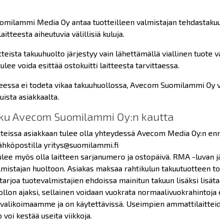
milammi Media Oy antaa tuotteilleen valmistajan tehdastakuun,
laitteesta aiheutuvia välillisiä kuluja.
teista takuuhuolto järjestyy vain lähettämällä viallinen tuote
ulee voida esittää ostokuitti laitteesta tarvittaessa.
teessa ei todeta vikaa takuuhuollossa, Avecom Suomilammi Oy vo
uista asiakkaalta.
u Avecom Suomilammi Oy:n kautta
teissa asiakkaan tulee olla yhteydessä Avecom Media Oy:n enne
sähköpostilla yritys@suomilammi.fi
ulee myös olla laitteen sarjanumero ja ostopäivä. RMA -luvan j
lmistajan huoltoon. Asiakas maksaa rahtikulun takuutuotteen to
arjoa tuotevalmistajien ehdoissa mainitun takuun lisäksi lisätak
ollon ajaksi, sellainen voidaan vuokrata normaalivuokrahintoja 
valikoimaamme ja on käytettävissä. Useimpien ammattilaitteide
 voi kestää useita viikkoja.