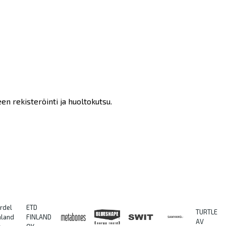
en rekisteröinti ja huoltokutsu.
rdel
ETD
TURTLE
nland
FINLAND
AV