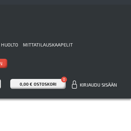
 HUOLTO
MITTATILAUSKAAPELIT
N
0
0,00 €
OSTOSKORI
KIRJAUDU SISÄÄN