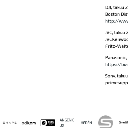
DJI, takuu 
Boston Dis
http://ww
JVC, takuu 
JVCKenwoo
Fritz-Walt
Panasonic, 
https://bu
Sony, taku
primesuppo
ANGENIE
HEDÉN
UX