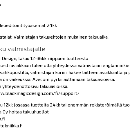
k
k
eoeditointityöasemat 24kk
stajat: Valmistajan takuuehtojen mukainen takuuaika.
u valmistajalle
 Design, takuu 12-36kk riippuen tuotteesta
sesti asiakkaan tulee olla yhteydessä valmistajan englannink
ähköpostilla, valmistajan kuriiri hakee laitteen asiakkaalta ja 
ä on vaikeuksia, Avecom pyrkii auttamaan takuuasioissa.
n yhteydenottosivu takuuasioissa.
w.blackmagicdesign.com/fi/support/
u 12kk (osassa tuotteita 24kk tai enemmän rekisteröimällä tuo
a Oy hoitaa takuuhuollot
.fi
stekniikka.fi