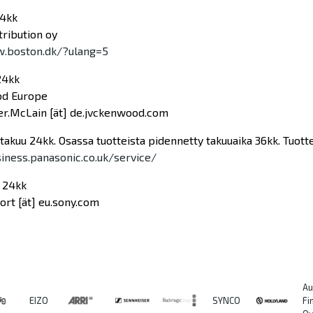
24kk
tribution oy
w.boston.dk/?ulang=5
24kk
d Europe
er.McLain [ät] de.jvckenwood.com
takuu 24kk. Osassa tuotteista pidennetty takuuaika 36kk. Tuotte
siness.panasonic.co.uk/service/
u 24kk
rt [ät] eu.sony.com
Au
EIZO
SYNCO
Fi