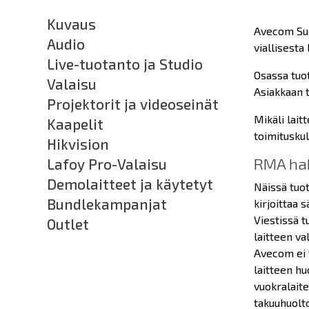
Kuvaus
Avecom Suo
Audio
viallisesta 
Live-tuotanto ja Studio
Osassa tuot
Valaisu
Asiakkaan t
Projektorit ja videoseinät
Mikäli lait
Kaapelit
toimituskul
Hikvision
RMA hak
Lafoy Pro-Valaisu
Demolaitteet ja käytetyt
Näissä tuot
Bundlekampanjat
kirjoittaa 
Viestissä t
Outlet
laitteen va
Avecom ei t
laitteen hu
vuokralaite
takuuhuolto