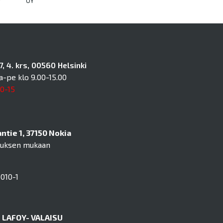
y
OY
, 4. krs, 00560 Helsinki
a-pe klo 9.00-15.00
10-15
tie 1, 37150 Nokia
muksen mukaan
010-1
LAFOY- VALAISU