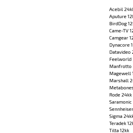
Acebil 24k
Aputure 12
BirdDog 12
Came-TV 1
Camgear 1
Dynacore 1
Datavideo 
Feelworld 
Manfrotto
Magewell 
Marshall 2
Metabones
Rode 24kk
Saramonic
Sennheise
Sigma 24k
Teradek 12
Tilta 12kk