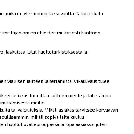
 mikä on yleisimmin kaksi vuotta. Takuu ei kata
 valmistajan omien ohjeiden mukaisesti huoltoon.
i laskuttaa kulut huoltotarkistuksesta ja
n viallisen laitteen lähettämistä. Vikakuvaus tulee
äkeen asiakas toimittaa laitteen meille ja lähetämme
imittamisesta meille.
uita tai vakuutuksia. Mikäli asiakas tarvitsee korvaavan
edullisemmin, mikäli sopiva laite kuuluu
n huollot ovat euroopassa ja jopa aasiassa, joten