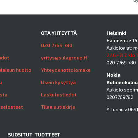
O
OTA YHTEYTTÄ
Helsinki
Hämeentie 157
020 7769 780
Aukioloajat: m
22.6.-31.7. klo 
hdot
yritys@sulagroup.fi
020 7769 780
laisun huolto
Yhteydenottolomake
Nokia
u
Usein kysyttyä
Kolmenkulman
Aukiolo sopi
sta
Laskutustiedot
0207769782
aselosteet
Tilaa uutiskirje
Y-tunnus: 0691
SUOSITUT TUOTTEET