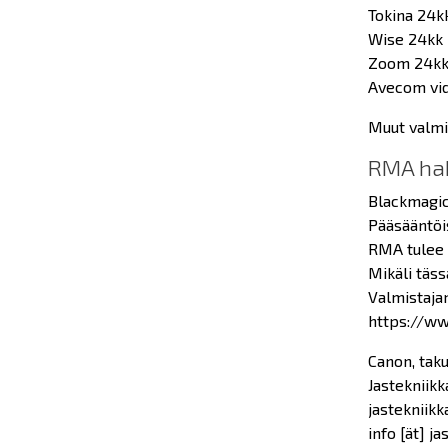
Tokina 24k
Wise 24kk
Zoom 24k
Avecom vid
Muut valmi
RMA hak
Blackmagic
Pääsääntöi
RMA tulee s
Mikäli täss
Valmistaja
https://ww
Canon, taku
Jastekniikk
jastekniikka
info [ät] ja