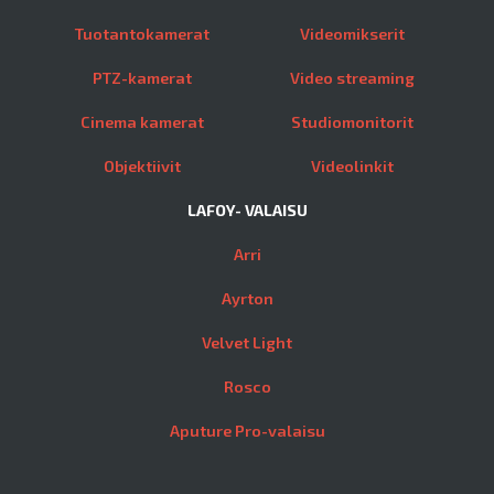
Tuotantokamerat
Videomikserit
PTZ-kamerat
Video streaming
Cinema kamerat
Studiomonitorit
Objektiivit
Videolinkit
LAFOY- VALAISU
Arri
Ayrton
Velvet Light
Rosco
Aputure Pro-valaisu