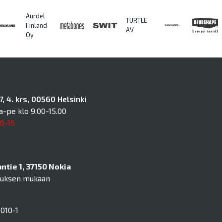
Aurdel
TURTLE
Finland
AV
Oy
, 4. krs, 00560 Helsinki
a-pe klo 9.00-15.00
10-15
tie 1, 37150 Nokia
muksen mukaan
010-1