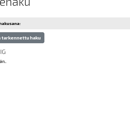
tehaku
hakusana:
 tarkennettu haku
IG
än..