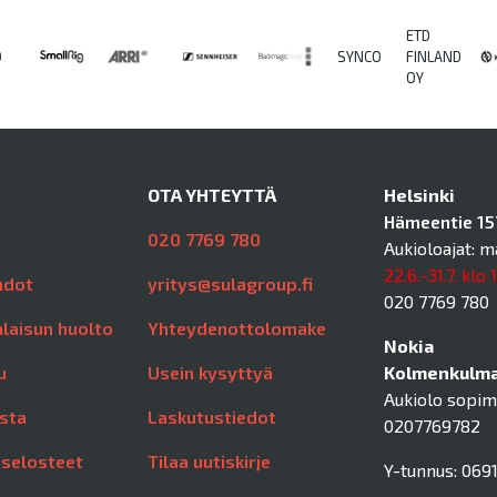
ETD
O
SYNCO
FINLAND
OY
OTA YHTEYTTÄ
Helsinki
Hämeentie 157
020 7769 780
Aukioloajat: m
22.6.-31.7. klo 
hdot
yritys@sulagroup.fi
020 7769 780
laisun huolto
Yhteydenottolomake
Nokia
u
Usein kysyttyä
Kolmenkulman
Aukiolo sopi
sta
Laskutustiedot
0207769782
aselosteet
Tilaa uutiskirje
Y-tunnus: 0691