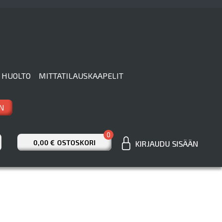
 HUOLTO
MITTATILAUSKAAPELIT
N
0
0,00 €
OSTOSKORI
KIRJAUDU SISÄÄN