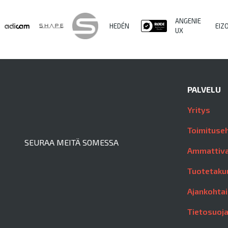
ANGENIE
HEDÉN
EIZ
UX
PALVELU
Yritys
Toimituse
SEURAA MEITÄ SOMESSA
Ammattiva
Tuotetaku
Ajankohtai
Tietosuoj