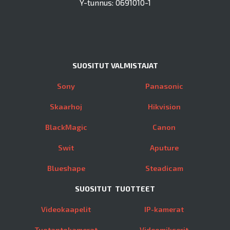
Y-tunnus: 0691010-1
SUOSITUT VALMISTAJAT
Sony
Panasonic
Skaarhoj
Hikvision
BlackMagic
Canon
Swit
Aputure
Blueshape
Steadicam
SUOSITUT TUOTTEET
Videokaapelit
IP-kamerat
Tuotantokamerat
Videomikserit