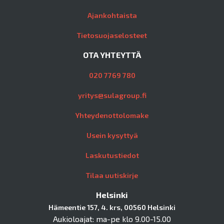
Ajankohtaista
Tietosuojaselosteet
OTA YHTEYTTÄ
020 7769 780
yritys@sulagroup.fi
Yhteydenottolomake
Usein kysyttyä
Laskutustiedot
Tilaa uutiskirje
Helsinki
Hämeentie 157, 4. krs, 00560 Helsinki
Aukioloajat: ma-pe klo 9.00-15.00