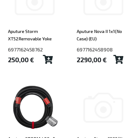
Aputure Storm
Aputure Nova II 1x1(No
XT52Removable Yoke
Case) (EU)
6977162458762
6977162458908
250,00 €
2290,00 €