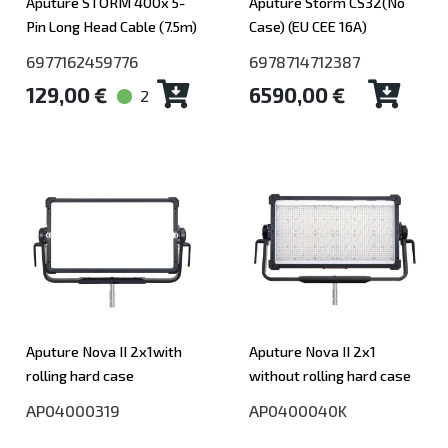
Aputure STORM 400x 5-
Aputure Storm CS32(No
Pin Long Head Cable (7.5m)
Case) (EU CEE 16A)
6977162459776
6978714712387
129,00 €
6590,00 €
2
Aputure Nova II 2x1with
Aputure Nova II 2x1
rolling hard case
without rolling hard case
AP04000319
AP0400040K