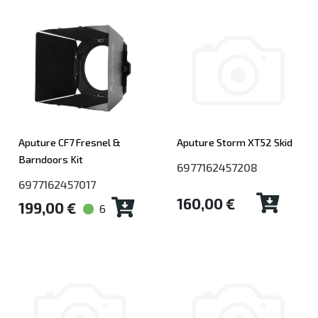
Aputure CF7 Fresnel &
Aputure Storm XT52 Skid
Barndoors Kit
6977162457208
6977162457017
160,00 €
199,00 €
6