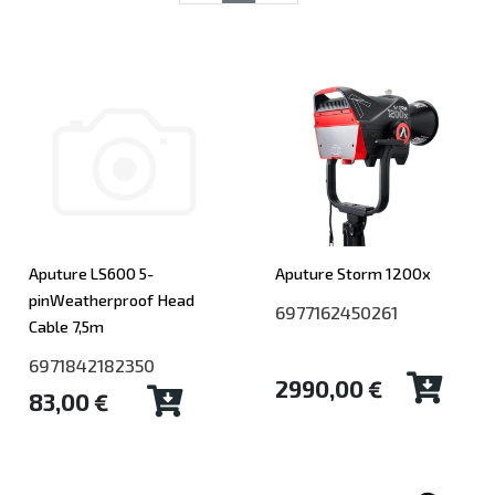
Aputure LS600 5-
Aputure Storm 1200x
pinWeatherproof Head
6977162450261
Cable 7,5m
6971842182350
2990,00 €
83,00 €