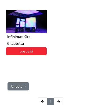
Infinimat Kits
6 tuotetta
Lue lisää
Järjestä
(current)
1