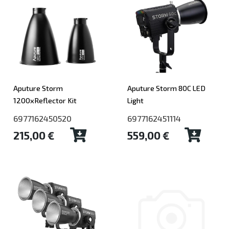
Aputure Storm
Aputure Storm 80C LED
1200xReflector Kit
Light
6977162450520
6977162451114
215,00 €
559,00 €