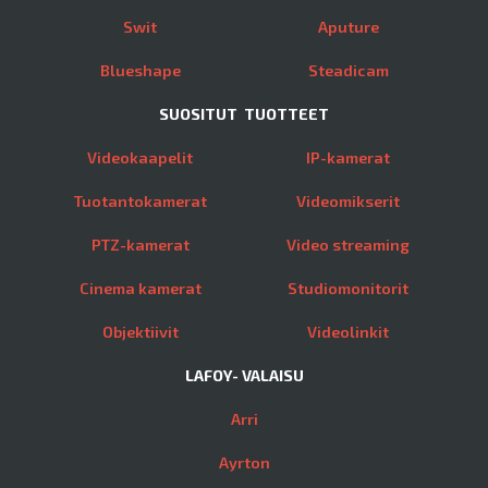
Swit
Aputure
Blueshape
Steadicam
SUOSITUT TUOTTEET
Videokaapelit
IP-kamerat
Tuotantokamerat
Videomikserit
PTZ-kamerat
Video streaming
Cinema kamerat
Studiomonitorit
Objektiivit
Videolinkit
LAFOY- VALAISU
Arri
Ayrton