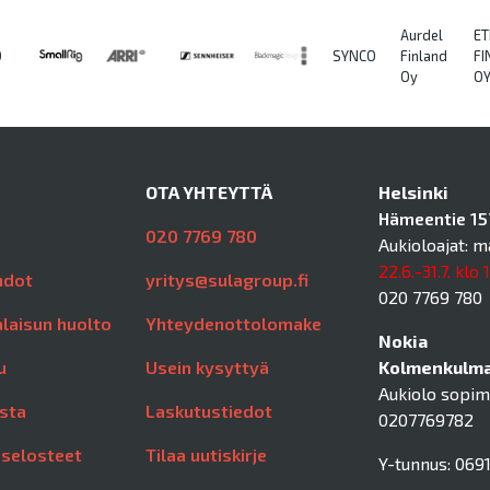
Aurdel
ET
O
SYNCO
Finland
FI
Oy
O
OTA YHTEYTTÄ
Helsinki
Hämeentie 157
020 7769 780
Aukioloajat: m
22.6.-31.7. klo 
hdot
yritys@sulagroup.fi
020 7769 780
laisun huolto
Yhteydenottolomake
Nokia
u
Usein kysyttyä
Kolmenkulman
Aukiolo sopi
sta
Laskutustiedot
0207769782
aselosteet
Tilaa uutiskirje
Y-tunnus: 0691