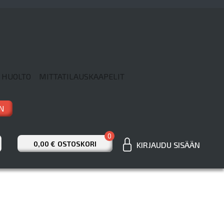
 HUOLTO
MITTATILAUSKAAPELIT
N
0
0,00 €
OSTOSKORI
KIRJAUDU SISÄÄN