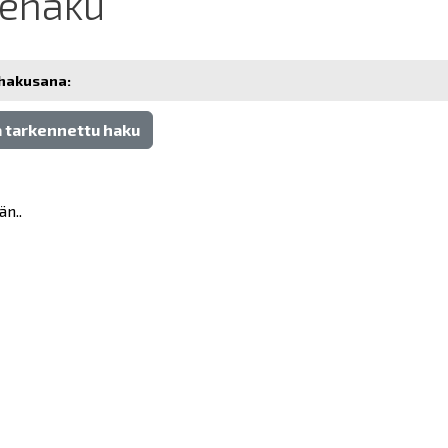
tehaku
hakusana:
 tarkennettu haku
än..