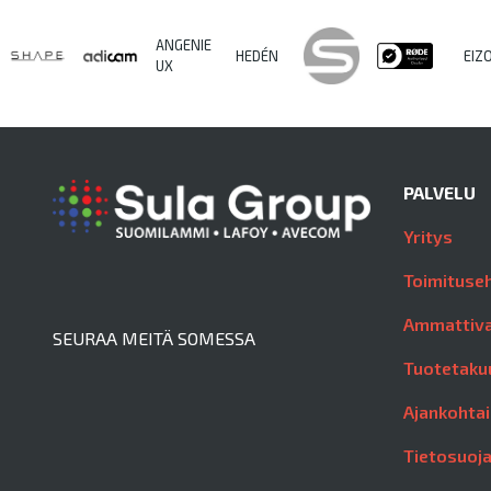
ANGENIE
HEDÉN
EIZ
UX
PALVELU
Yritys
Toimituse
Ammattiva
SEURAA MEITÄ SOMESSA
Tuotetaku
Ajankohtai
Tietosuoj