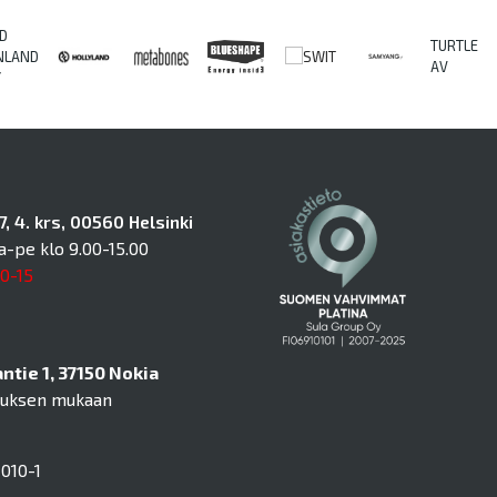
D
TURTLE
NLAND
AV
Y
, 4. krs, 00560 Helsinki
a-pe klo 9.00-15.00
10-15
tie 1, 37150 Nokia
muksen mukaan
010-1