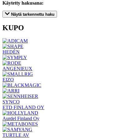
Käytetty hakusana:
Näytä tarkennettu haku
KUPO
HEDÉN
ANGENIEUX
EIZO
SYNCO
ETD FINLAND OY
Aurdel Finland Oy
TURTLE AV