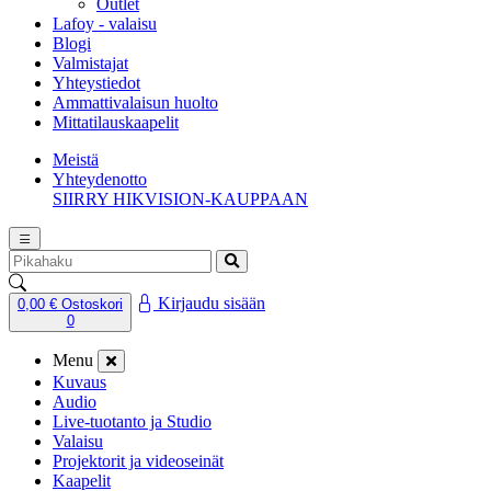
Outlet
Lafoy - valaisu
Blogi
Valmistajat
Yhteystiedot
Ammattivalaisun huolto
Mittatilauskaapelit
Meistä
Yhteydenotto
SIIRRY HIKVISION-KAUPPAAN
Kirjaudu sisään
0,00 €
Ostoskori
0
Menu
Kuvaus
Audio
Live-tuotanto ja Studio
Valaisu
Projektorit ja videoseinät
Kaapelit