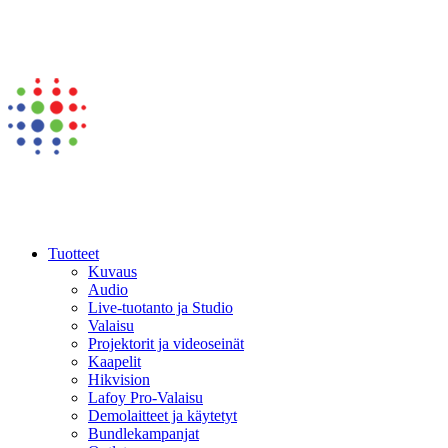
Tuotteet
Kuvaus
Audio
Live-tuotanto ja Studio
Valaisu
Projektorit ja videoseinät
Kaapelit
Hikvision
Lafoy Pro-Valaisu
Demolaitteet ja käytetyt
Bundlekampanjat