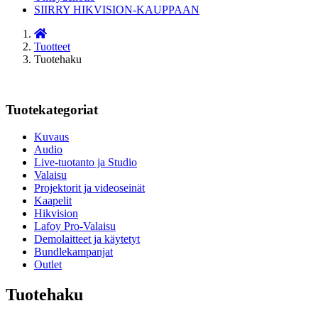
SIIRRY HIKVISION-KAUPPAAN
Tuotteet
Tuotehaku
Tuotekategoriat
Kuvaus
Audio
Live-tuotanto ja Studio
Valaisu
Projektorit ja videoseinät
Kaapelit
Hikvision
Lafoy Pro-Valaisu
Demolaitteet ja käytetyt
Bundlekampanjat
Outlet
Tuotehaku