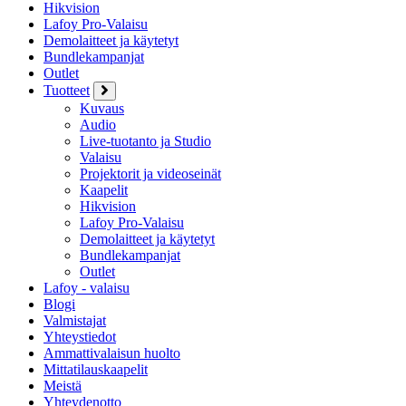
Hikvision
Lafoy Pro-Valaisu
Demolaitteet ja käytetyt
Bundlekampanjat
Outlet
Tuotteet
Kuvaus
Audio
Live-tuotanto ja Studio
Valaisu
Projektorit ja videoseinät
Kaapelit
Hikvision
Lafoy Pro-Valaisu
Demolaitteet ja käytetyt
Bundlekampanjat
Outlet
Lafoy - valaisu
Blogi
Valmistajat
Yhteystiedot
Ammattivalaisun huolto
Mittatilauskaapelit
Meistä
Yhteydenotto