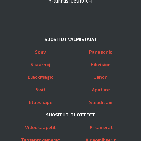
Y-tunnus: 0691010-1
SUOSITUT VALMISTAJAT
Sony
Panasonic
Skaarhoj
Hikvision
BlackMagic
Canon
Swit
Aputure
Blueshape
Steadicam
SUOSITUT TUOTTEET
Videokaapelit
IP-kamerat
Tuotantokamerat
Videomikserit