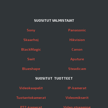
SUOSITUT VALMISTAJAT
Sony
Panasonic
Skaarhoj
Hikvision
BlackMagic
Canon
Swit
Aputure
Blueshape
Steadicam
SUOSITUT TUOTTEET
Videokaapelit
IP-kamerat
Tuotantokamerat
Videomikserit
PTZ-kamerat
Video streaming