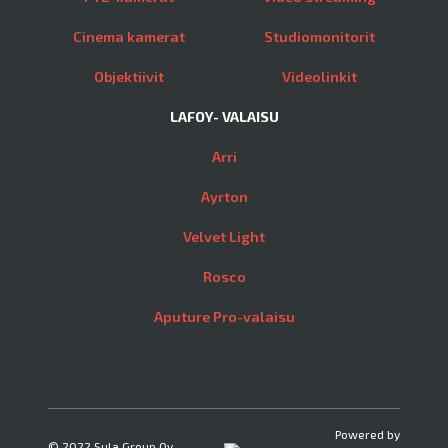
Cinema kamerat
Studiomonitorit
Objektiivit
Videolinkit
LAFOY- VALAISU
Arri
Ayrton
Velvet Light
Rosco
Aputure Pro-valaisu
Powered by
© 2022 Sula Group Oy