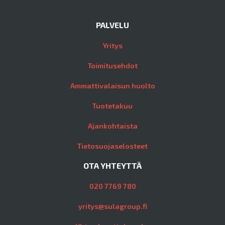
PALVELU
Yritys
Toimitusehdot
Ammattivalaisun huolto
Tuotetakuu
Ajankohtaista
Tietosuojaselosteet
OTA YHTEYTTÄ
020 7769 780
yritys@sulagroup.fi