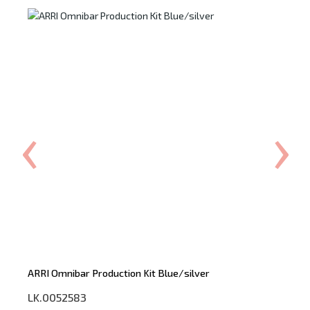
‹
›
ery
ARRI Omnibar Production Kit Blue/silver
Ca
LK.0052583
7