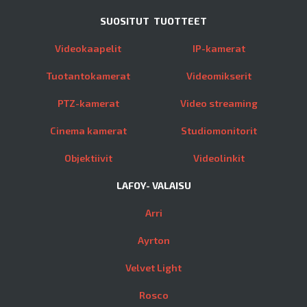
SUOSITUT TUOTTEET
Videokaapelit
IP-kamerat
Tuotantokamerat
Videomikserit
PTZ-kamerat
Video streaming
Cinema kamerat
Studiomonitorit
Objektiivit
Videolinkit
LAFOY- VALAISU
Arri
Ayrton
Velvet Light
Rosco