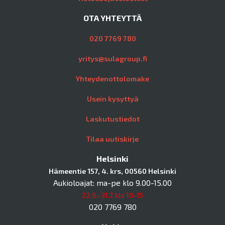
OTA YHTEYTTÄ
020 7769 780
yritys@sulagroup.fi
Yhteydenottolomake
Usein kysyttyä
Laskutustiedot
Tilaa uutiskirje
Helsinki
Hämeentie 157, 4. krs, 00560 Helsinki
Aukioloajat: ma-pe klo 9.00-15.00
22.6.-31.7. klo 10-15
020 7769 780