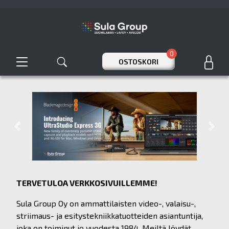
0
OSTOSKORI
Previous
Next
TERVETULOA VERKKOSIVUILLEMME!
Sula Group Oy on ammattilaisten video-, valaisu-,
striimaus- ja esitystekniikkatuotteiden asiantuntija,
joka on toiminut jo vuodesta 1984. Meiltä löydät