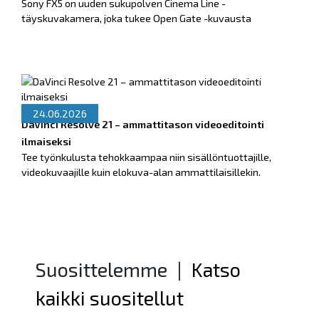
Sony FX5 on uuden sukupolven Cinema Line -
täyskuvakamera, joka tukee Open Gate -kuvausta
24.06.2026
DaVinci Resolve 21 – ammattitason videoeditointi
ilmaiseksi
Tee työnkulusta tehokkaampaa niin sisällöntuottajille,
videokuvaajille kuin elokuva-alan ammattilaisillekin.
Suosittelemme
|
Katso
kaikki suositellut