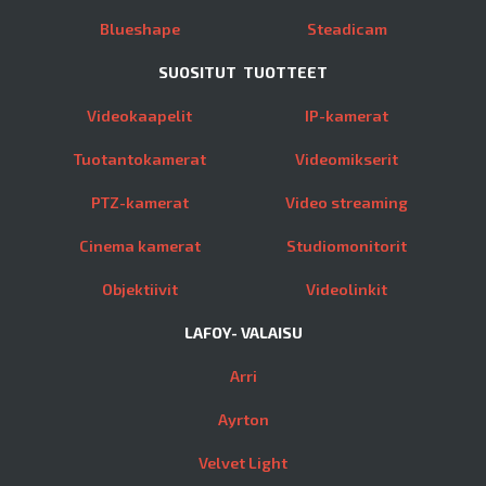
Blueshape
Steadicam
SUOSITUT TUOTTEET
Videokaapelit
IP-kamerat
Tuotantokamerat
Videomikserit
PTZ-kamerat
Video streaming
Cinema kamerat
Studiomonitorit
Objektiivit
Videolinkit
LAFOY- VALAISU
Arri
Ayrton
Velvet Light