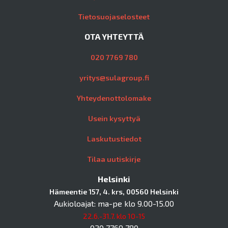
Tietosuojaselosteet
OTA YHTEYTTÄ
020 7769 780
yritys@sulagroup.fi
Yhteydenottolomake
Usein kysyttyä
Laskutustiedot
Tilaa uutiskirje
Helsinki
Hämeentie 157, 4. krs, 00560 Helsinki
Aukioloajat: ma-pe klo 9.00-15.00
22.6.-31.7. klo 10-15
020 7769 780