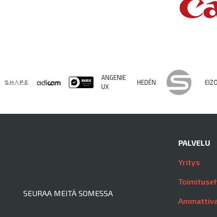
ANGENIE
HEDÉN
EIZ
UX
PALVELU
Yritys
Toimituse
SEURAA MEITÄ SOMESSA
Ammattiva