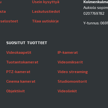
u
Usein kysyttyä
Kolmenkulman
Aukiolo sopi
sta
Laskutustiedot
0207769782
aselosteet
Tilaa uutiskirje
Y-tunnus: 0691
SUOSITUT TUOTTEET
Videokaapelit
IP-kamerat
Tuotantokamerat
Videomikserit
PTZ-kamerat
Video streaming
Cinema kamerat
Studiomonitorit
Objektiivit
Videolinkit