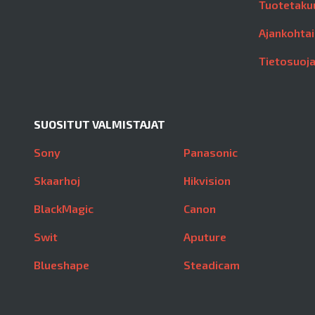
Tuotetaku
Ajankohtai
Tietosuoj
SUOSITUT VALMISTAJAT
Sony
Panasonic
Skaarhoj
Hikvision
BlackMagic
Canon
Swit
Aputure
Blueshape
Steadicam