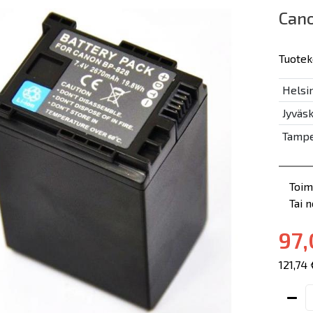
Can
Tuotek
Helsin
Jyväsk
Tampe
Toim
Tai 
97,
121,74