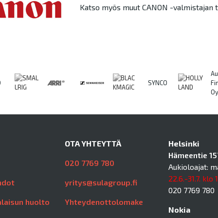
Katso myös muut CANON -valmistajan t
Au
O
SYNCO
Fi
O
OTA YHTEYTTÄ
Helsinki
Hämeentie 157
020 7769 780
Aukioloajat: m
22.6.-31.7. klo 
hdot
yritys@sulagroup.fi
020 7769 780
laisun huolto
Yhteydenottolomake
Nokia