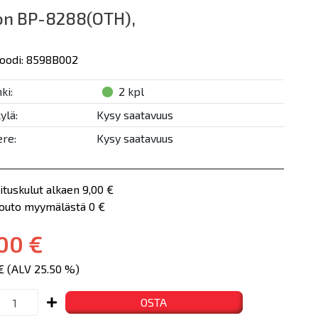
on BP-8288(OTH),
oodi: 8598B002
ki:
2 kpl
ylä:
Kysy saatavuus
re:
Kysy saatavuus
ituskulut alkaen 9,00 €
nouto myymälästä 0 €
00 €
 € (ALV 25.50 %)
OSTA