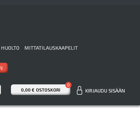
 HUOLTO
MITTATILAUSKAAPELIT
N
0
0,00 €
OSTOSKORI
KIRJAUDU SISÄÄN