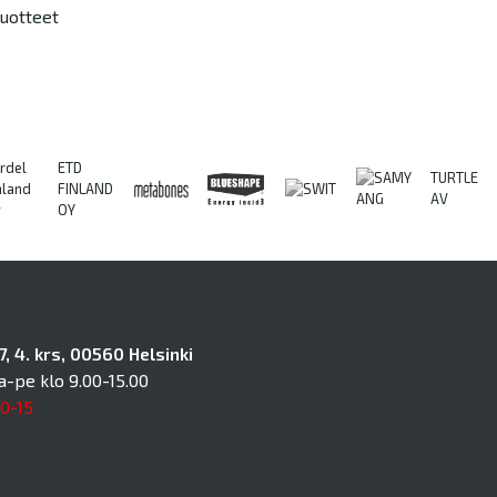
uotteet
rdel
ETD
TURTLE
nland
FINLAND
AV
y
OY
, 4. krs, 00560 Helsinki
a-pe klo 9.00-15.00
10-15