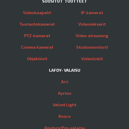
SUOSITUT TUOTTEET
Videokaapelit
IP-kamerat
Tuotantokamerat
Videomikserit
PTZ-kamerat
Video streaming
Cinema kamerat
Studiomonitorit
Objektiivit
Videolinkit
LAFOY- VALAISU
Arri
Ayrton
Velvet Light
Rosco
Aputure Pro-valaisu