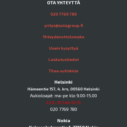
OTA YHTEYTTÄ
020 7769 780
yritys@sulagroup.fi
Yhteydenottolomake
Usein kysyttyä
Laskutustiedot
Tilaa uutiskirje
Helsinki
Hämeentie 157, 4. krs, 00560 Helsinki
Aukioloajat: ma-pe klo 9.00-15.00
22.6.-31.7. klo 10-15
020 7769 780
Nokia