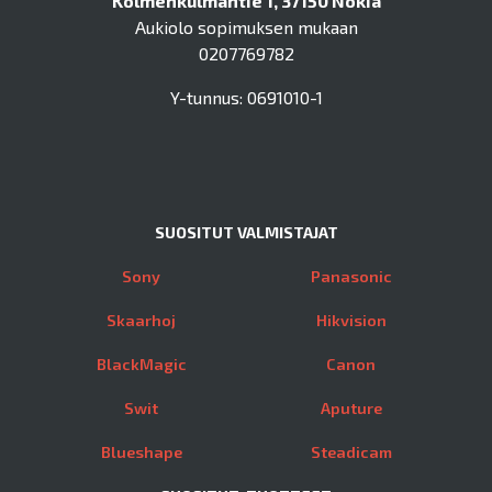
Kolmenkulmantie 1, 37150 Nokia
Aukiolo sopimuksen mukaan
0207769782
Y-tunnus: 0691010-1
SUOSITUT VALMISTAJAT
Sony
Panasonic
Skaarhoj
Hikvision
BlackMagic
Canon
Swit
Aputure
Blueshape
Steadicam