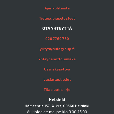
Ajankohtaista
Tietosuojaselosteet
OTA YHTEYTTÄ
020 7769 780
yritys@sulagroup.fi
Yhteydenottolomake
Usein kysyttyä
Laskutustiedot
Tilaa uutiskirje
Helsinki
Hämeentie 157, 4. krs, 00560 Helsinki
Aukioloajat: ma-pe klo 9.00-15.00