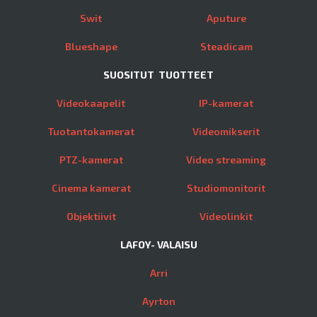
Swit
Aputure
Blueshape
Steadicam
SUOSITUT TUOTTEET
Videokaapelit
IP-kamerat
Tuotantokamerat
Videomikserit
PTZ-kamerat
Video streaming
Cinema kamerat
Studiomonitorit
Objektiivit
Videolinkit
LAFOY- VALAISU
Arri
Ayrton