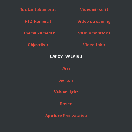
Tuotantokamerat
Videomikserit
PTZ-kamerat
Video streaming
Cinema kamerat
Studiomonitorit
Objektiivit
Videolinkit
LAFOY- VALAISU
Arri
Ayrton
Velvet Light
Rosco
Aputure Pro-valaisu