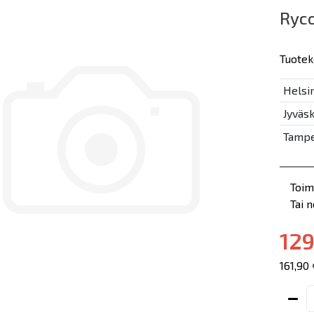
Ryco
Tuotek
Helsin
Jyväsk
Tampe
Toim
Tai 
129
161,90