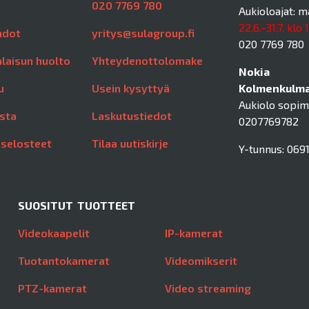
020 7769 780
Aukioloajat: m
22.6.-31.7. klo 
hdot
yritys@sulagroup.fi
020 7769 780
laisun huolto
Yhteydenottolomake
Nokia
u
Usein kysyttyä
Kolmenkulman
Aukiolo sopi
sta
Laskutustiedot
0207769782
aselosteet
Tilaa uutiskirje
Y-tunnus: 0691
SUOSITUT TUOTTEET
Videokaapelit
IP-kamerat
Tuotantokamerat
Videomikserit
PTZ-kamerat
Video streaming