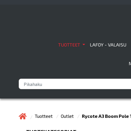
TUOTTEET
LAFOY - VALAISU
Tuotteet
Outlet
Rycote A3 Boom Pole 