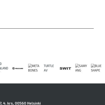
D
TURTLE
NLAND
AV
Y
, 4. krs, 00560 Helsinki