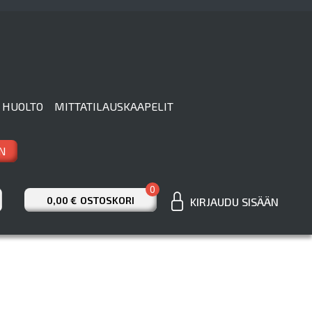
 HUOLTO
MITTATILAUSKAAPELIT
N
0
0,00 €
OSTOSKORI
KIRJAUDU SISÄÄN