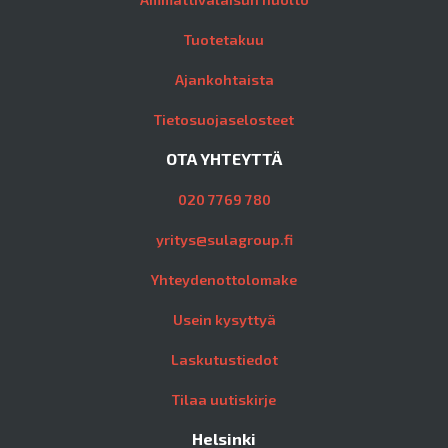
Tuotetakuu
Ajankohtaista
Tietosuojaselosteet
OTA YHTEYTTÄ
020 7769 780
yritys@sulagroup.fi
Yhteydenottolomake
Usein kysyttyä
Laskutustiedot
Tilaa uutiskirje
Helsinki