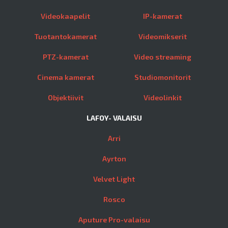
Videokaapelit
IP-kamerat
Tuotantokamerat
Videomikserit
PTZ-kamerat
Video streaming
Cinema kamerat
Studiomonitorit
Objektiivit
Videolinkit
LAFOY- VALAISU
Arri
Ayrton
Velvet Light
Rosco
Aputure Pro-valaisu