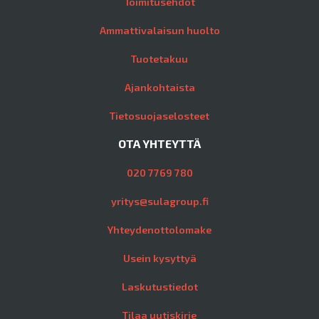
Toimitusehdot
Ammattivalaisun huolto
Tuotetakuu
Ajankohtaista
Tietosuojaselosteet
OTA YHTEYTTÄ
020 7769 780
yritys@sulagroup.fi
Yhteydenottolomake
Usein kysyttyä
Laskutustiedot
Tilaa uutiskirje