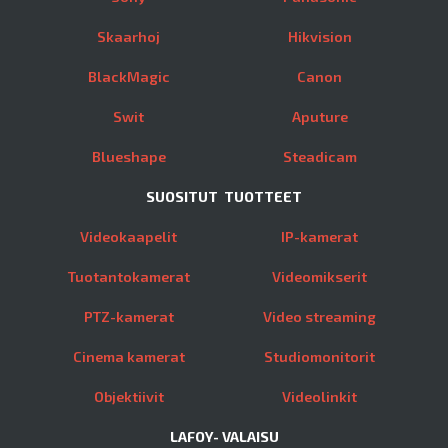
Skaarhoj
Hikvision
BlackMagic
Canon
Swit
Aputure
Blueshape
Steadicam
SUOSITUT TUOTTEET
Videokaapelit
IP-kamerat
Tuotantokamerat
Videomikserit
PTZ-kamerat
Video streaming
Cinema kamerat
Studiomonitorit
Objektiivit
Videolinkit
LAFOY- VALAISU