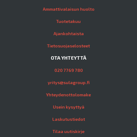
Ammattivalaisun huolto
Tuotetakuu
Ajankohtaista
Tietosuojaselosteet
OTA YHTEYTTÄ
020 7769 780
yritys@sulagroup.fi
Yhteydenottolomake
Usein kysyttyä
Laskutustiedot
Tilaa uutiskirje