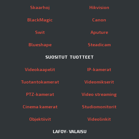
Skaarhoj
Hikvision
BlackMagic
Canon
Swit
Aputure
Blueshape
Steadicam
SUOSITUT TUOTTEET
Videokaapelit
IP-kamerat
Tuotantokamerat
Videomikserit
PTZ-kamerat
Video streaming
Cinema kamerat
Studiomonitorit
Objektiivit
Videolinkit
LAFOY- VALAISU