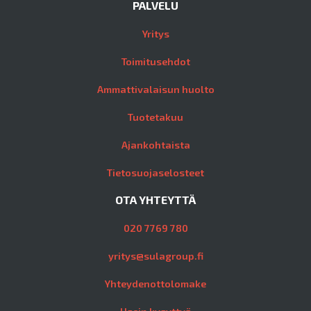
PALVELU
Yritys
Toimitusehdot
Ammattivalaisun huolto
Tuotetakuu
Ajankohtaista
Tietosuojaselosteet
OTA YHTEYTTÄ
020 7769 780
yritys@sulagroup.fi
Yhteydenottolomake