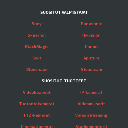
SUOSITUT VALMISTAJAT
Sony
Panasonic
Skaarhoj
Hikvision
BlackMagic
Canon
Swit
Aputure
Blueshape
Steadicam
SUOSITUT TUOTTEET
Videokaapelit
IP-kamerat
Tuotantokamerat
Videomikserit
PTZ-kamerat
Video streaming
Cinema kamerat
Studiomonitorit