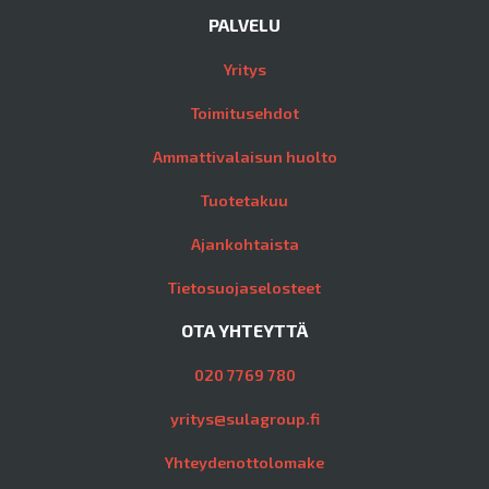
PALVELU
Yritys
Toimitusehdot
Ammattivalaisun huolto
Tuotetakuu
Ajankohtaista
Tietosuojaselosteet
OTA YHTEYTTÄ
020 7769 780
yritys@sulagroup.fi
Yhteydenottolomake