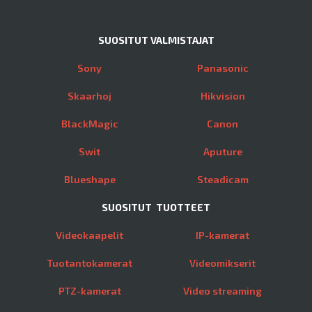
SUOSITUT VALMISTAJAT
Sony
Panasonic
Skaarhoj
Hikvision
BlackMagic
Canon
Swit
Aputure
Blueshape
Steadicam
SUOSITUT TUOTTEET
Videokaapelit
IP-kamerat
Tuotantokamerat
Videomikserit
PTZ-kamerat
Video streaming