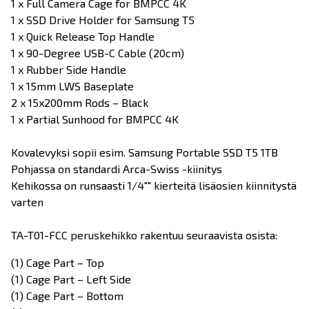
1 x Full Camera Cage for BMPCC 4K
1 x SSD Drive Holder for Samsung T5
1 x Quick Release Top Handle
1 x 90-Degree USB-C Cable (20cm)
1 x Rubber Side Handle
1 x 15mm LWS Baseplate
2 x 15x200mm Rods – Black
1 x Partial Sunhood for BMPCC 4K
Kovalevyksi sopii esim. Samsung Portable SSD T5 1TB
Pohjassa on standardi Arca-Swiss -kiinitys
Kehikossa on runsaasti 1/4"" kierteitä lisäosien kiinnitystä
varten
TA-T01-FCC peruskehikko rakentuu seuraavista osista:
(1) Cage Part – Top
(1) Cage Part – Left Side
(1) Cage Part – Bottom