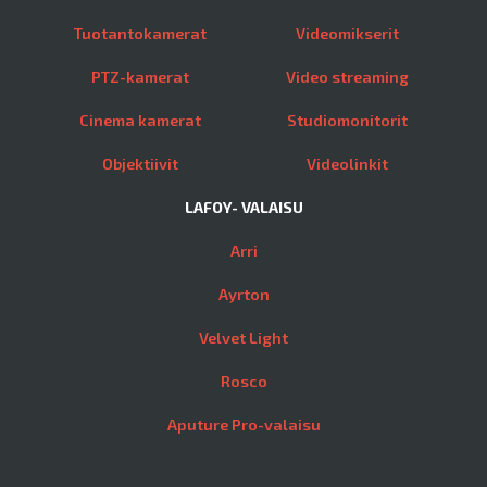
Tuotantokamerat
Videomikserit
PTZ-kamerat
Video streaming
Cinema kamerat
Studiomonitorit
Objektiivit
Videolinkit
LAFOY- VALAISU
Arri
Ayrton
Velvet Light
Rosco
Aputure Pro-valaisu