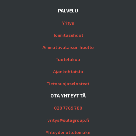
PALVELU
Yritys
Toimitusehdot
Ammattivalaisun huolto
Tuotetakuu
Ajankohtaista
Tietosuojaselosteet
OTA YHTEYTTÄ
020 7769 780
yritys@sulagroup.fi
Yhteydenottolomake