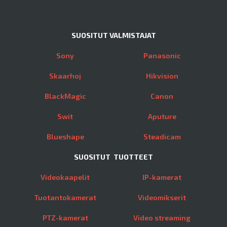
SUOSITUT VALMISTAJAT
Sony
Panasonic
Skaarhoj
Hikvision
BlackMagic
Canon
Swit
Aputure
Blueshape
Steadicam
SUOSITUT TUOTTEET
Videokaapelit
IP-kamerat
Tuotantokamerat
Videomikserit
PTZ-kamerat
Video streaming