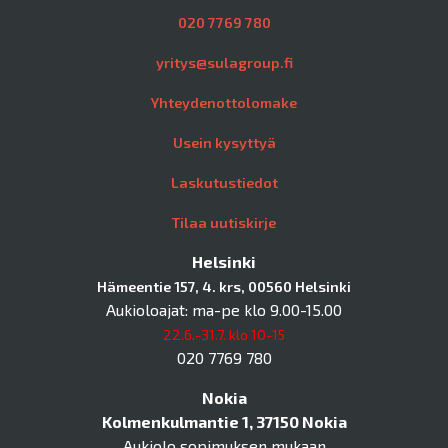
020 7769 780
yritys@sulagroup.fi
Yhteydenottolomake
Usein kysyttyä
Laskutustiedot
Tilaa uutiskirje
Helsinki
Hämeentie 157, 4. krs, 00560 Helsinki
Aukioloajat: ma-pe klo 9.00-15.00
22.6.-31.7. klo 10-15
020 7769 780
Nokia
Kolmenkulmantie 1, 37150 Nokia
Aukiolo sopimuksen mukaan