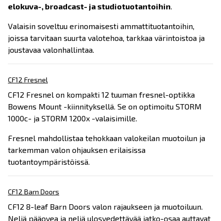
elokuva-, broadcast- ja studiotuotantoihin
.
Valaisin soveltuu erinomaisesti ammattituotantoihin,
joissa tarvitaan suurta valotehoa, tarkkaa värintoistoa ja
joustavaa valonhallintaa.
CF12 Fresnel
CF12 Fresnel on kompakti 12 tuuman fresnel-optikka
Bowens Mount -kiinnityksellä. Se on optimoitu STORM
1000c- ja STORM 1200x -valaisimille.
Fresnel mahdollistaa tehokkaan valokeilan muotoilun ja
tarkemman valon ohjauksen erilaisissa
tuotantoympäristöissä.
CF12 Barn Doors
CF12 8-leaf Barn Doors valon rajaukseen ja muotoiluun.
Neljä pääovea ja neljä ulosvedettävää jatko-osaa auttavat