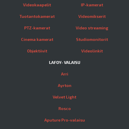
Videokaapelit
IP-kamerat
Tuotantokamerat
Videomikserit
PTZ-kamerat
Video streaming
Cinema kamerat
Studiomonitorit
Objektiivit
Videolinkit
LAFOY- VALAISU
Arri
Ayrton
Velvet Light
Rosco
Aputure Pro-valaisu