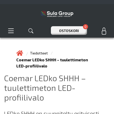
0
OSTOSKORI
Tiedotteet
Coemar LEDko SHHH – tuulettimeton
LED-profiilivalo
Coemar LEDko SHHH –
tuulettimeton LED-
profiilivalo
LEDko SHHH on suunniteltu erityisesti