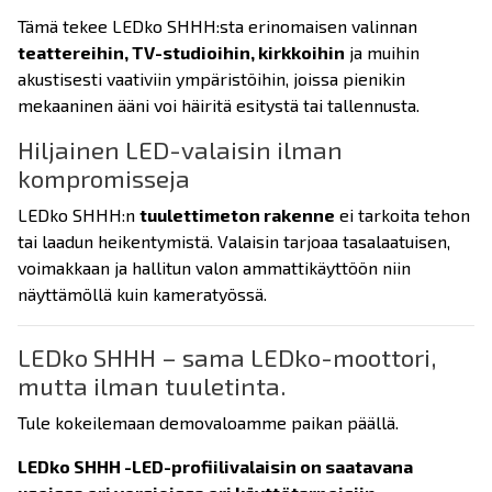
Tämä tekee LEDko SHHH:sta erinomaisen valinnan
teattereihin, TV-studioihin, kirkkoihin
ja muihin
akustisesti vaativiin ympäristöihin, joissa pienikin
mekaaninen ääni voi häiritä esitystä tai tallennusta.
Hiljainen LED-valaisin ilman
kompromisseja
LEDko SHHH:n
tuulettimeton rakenne
ei tarkoita tehon
tai laadun heikentymistä. Valaisin tarjoaa tasalaatuisen,
voimakkaan ja hallitun valon ammattikäyttöön niin
näyttämöllä kuin kameratyössä.
LEDko SHHH – sama LEDko-moottori,
mutta ilman tuuletinta.
Tule kokeilemaan demovaloamme paikan päällä.
LEDko SHHH -LED-profiilivalaisin on saatavana