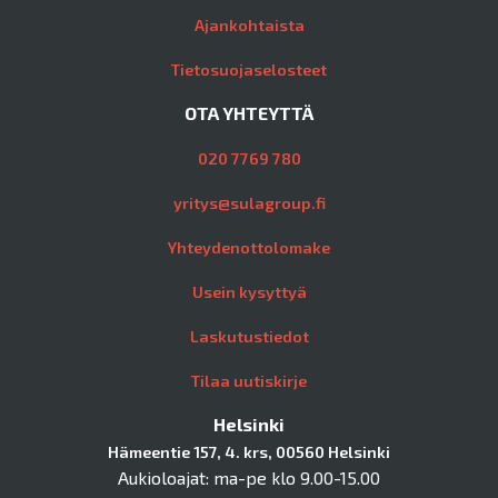
Ajankohtaista
Tietosuojaselosteet
OTA YHTEYTTÄ
020 7769 780
yritys@sulagroup.fi
Yhteydenottolomake
Usein kysyttyä
Laskutustiedot
Tilaa uutiskirje
Helsinki
Hämeentie 157, 4. krs, 00560 Helsinki
Aukioloajat: ma-pe klo 9.00-15.00