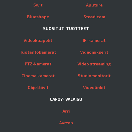
Swit
Aputure
Blueshape
Steadicam
SUOSITUT TUOTTEET
Videokaapelit
IP-kamerat
Tuotantokamerat
Videomikserit
PTZ-kamerat
Video streaming
Cinema kamerat
Studiomonitorit
Objektiivit
Videolinkit
LAFOY- VALAISU
Arri
Ayrton