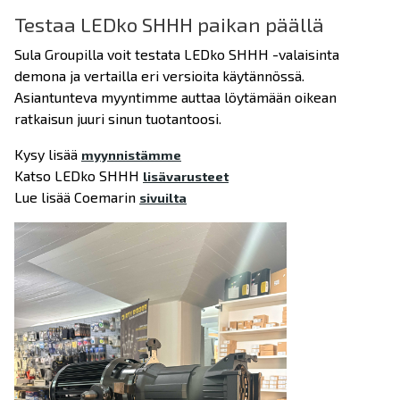
Testaa LEDko SHHH paikan päällä
Sula Groupilla voit testata LEDko SHHH -valaisinta
demona ja vertailla eri versioita käytännössä.
Asiantunteva myyntimme auttaa löytämään oikean
ratkaisun juuri sinun tuotantoosi.
Kysy lisää
myynnistämme
Katso LEDko SHHH
lisävarusteet
Lue lisää Coemarin
sivuilta