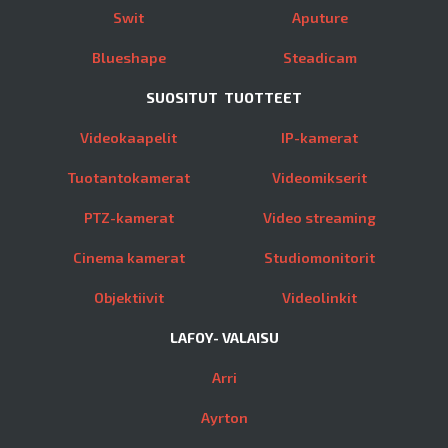
Swit
Aputure
Blueshape
Steadicam
SUOSITUT TUOTTEET
Videokaapelit
IP-kamerat
Tuotantokamerat
Videomikserit
PTZ-kamerat
Video streaming
Cinema kamerat
Studiomonitorit
Objektiivit
Videolinkit
LAFOY- VALAISU
Arri
Ayrton