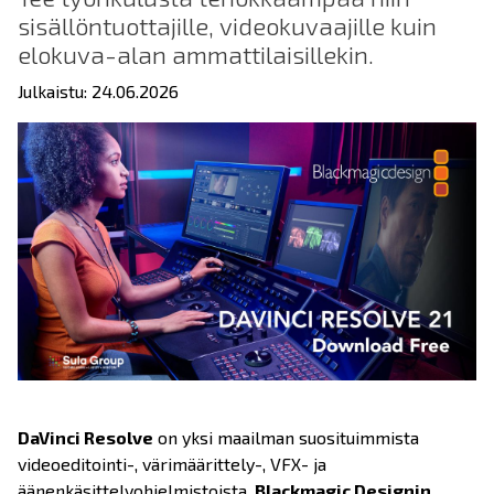
sisällöntuottajille, videokuvaajille kuin
elokuva-alan ammattilaisillekin.
Julkaistu: 24.06.2026
DaVinci Resolve
on yksi maailman suosituimmista
videoeditointi-, värimäärittely-, VFX- ja
äänenkäsittelyohjelmistoista.
Blackmagic Designin