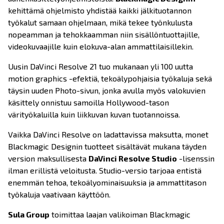
kehittämä ohjelmisto yhdistää kaikki jälkituotannon
työkalut samaan ohjelmaan, mikä tekee työnkulusta
nopeamman ja tehokkaamman niin sisällöntuottajille,
videokuvaajille kuin elokuva-alan ammattilaisillekin.
Uusin DaVinci Resolve 21 tuo mukanaan yli 100 uutta
motion graphics -efektiä, tekoälypohjaisia työkaluja sekä
täysin uuden Photo-sivun, jonka avulla myös valokuvien
käsittely onnistuu samoilla Hollywood-tason
värityökaluilla kuin liikkuvan kuvan tuotannoissa.
Vaikka DaVinci Resolve on ladattavissa maksutta, monet
Blackmagic Designin tuotteet sisältävät mukana täyden
version maksullisesta
DaVinci Resolve Studio
-lisenssin
ilman erillistä veloitusta. Studio-versio tarjoaa entistä
enemmän tehoa, tekoälyominaisuuksia ja ammattitason
työkaluja vaativaan käyttöön.
Sula Group
toimittaa laajan valikoiman Blackmagic