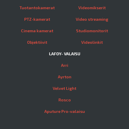
Tuotantokamerat
Videomikserit
PTZ-kamerat
Video streaming
Cinema kamerat
Studiomonitorit
Objektiivit
Videolinkit
LAFOY- VALAISU
Arri
Ayrton
Velvet Light
Rosco
Aputure Pro-valaisu