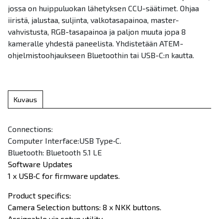
jossa on huippuluokan lähetyksen CCU-säätimet. Ohjaa
iiristä, jalustaa, suljinta, valkotasapainoa, master-
vahvistusta, RGB-tasapainoa ja paljon muuta jopa 8
kameralle yhdestä paneelista. Yhdistetään ATEM-
ohjelmistoohjaukseen Bluetoothin tai USB-C:n kautta.
Kuvaus
Connections:
Computer Interface:USB Type‑C.
Bluetooth: Bluetooth 5.1 LE
Software Updates
1 x USB‑C for firmware updates.
Product specifics:
Camera Selection buttons: 8 x NKK buttons.
Assignable via setup utility.