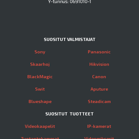
Y-tunnus: 0691010-1
SUOSITUT VALMISTAJAT
Sony
Panasonic
Skaarhoj
Hikvision
BlackMagic
Canon
Swit
Aputure
Blueshape
Steadicam
SUOSITUT TUOTTEET
Videokaapelit
IP-kamerat
Tuotantokamerat
Videomikserit