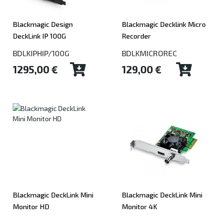
Blackmagic Design
Blackmagic Decklink Micro
DeckLink IP 100G
Recorder
BDLKIPHIP/100G
BDLKMICROREC
1295,00 €
129,00 €
Blackmagic DeckLink Mini
Blackmagic DeckLink Mini
Monitor HD
Monitor 4K