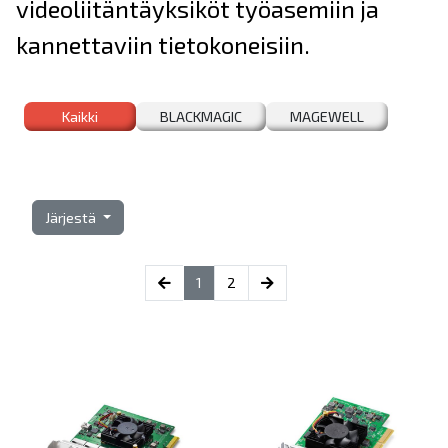
videoliitäntäyksiköt työasemiin ja
kannettaviin tietokoneisiin.
Kaikki
BLACKMAGIC
MAGEWELL
Järjestä
(current)
1
2