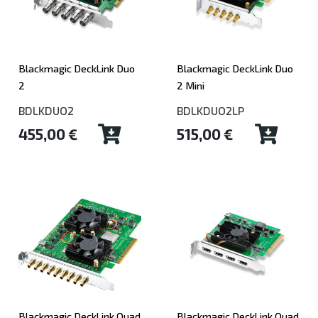
Blackmagic DeckLink Duo
Blackmagic DeckLink Duo
2
2 Mini
BDLKDUO2
BDLKDUO2LP
455,00 €
515,00 €
Blackmagic DeckLink Quad
Blackmagic DeckLink Quad