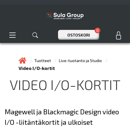
0
OSTOSKORI
Tuotteet
Live-tuotanto ja Studio
Video I/O-kortit
VIDEO I/O-KORTIT
Magewell ja Blackmagic Design video
I/O -liitäntäkortit ja ulkoiset