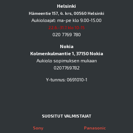
Helsinki
Hämeentie 157, 4. krs, 00560 Helsinki
Aukioloajat: ma-pe klo 9.00-15.00
22.6.-31.7. klo 10-15
020 7769 780
Nokia
Kolmenkulmantie 1, 37150 Nokia
Aukiolo sopimuksen mukaan
0207769782
Y-tunnus: 0691010-1
SUOSITUT VALMISTAJAT
Sony
Panasonic