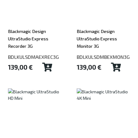
Blackmagic Design
Blackmagic Design
UltraStudio Express
UltraStudio Express
Recorder 3G
Monitor 3G
BDLKULSDMAEXREC3G
BDLKULSDMBEXMON3G
139,00 €
139,00 €