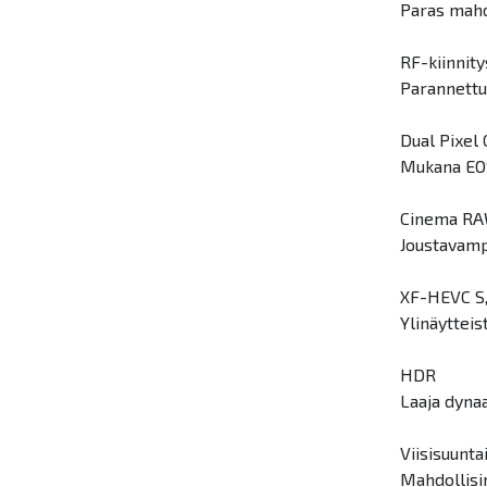
Paras mahd
RF-kiinnity
Parannettu 
Dual Pixel
Mukana EOS
Cinema RA
Joustavampi
XF-HEVC S,
Ylinäyttei
HDR
Laaja dyna
Viisisuunt
Mahdollisi