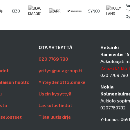
Au
EIZO
SYNCO
Fi
O
OTA YHTEYTTÄ
Helsinki
Hämeentie 157
020 7769 780
Aukioloajat: m
22.6.-31.7. klo 
hdot
yritys@sulagroup.fi
020 7769 780
laisun huolto
Yhteydenottolomake
Nokia
u
Usein kysyttyä
Kolmenkulman
Aukiolo sopi
sta
Laskutustiedot
0207769782
aselosteet
Tilaa uutiskirje
Y-tunnus: 0691