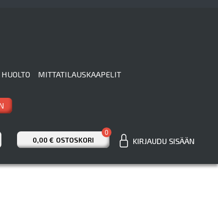
 HUOLTO
MITTATILAUSKAAPELIT
N
0
0,00 €
OSTOSKORI
KIRJAUDU SISÄÄN