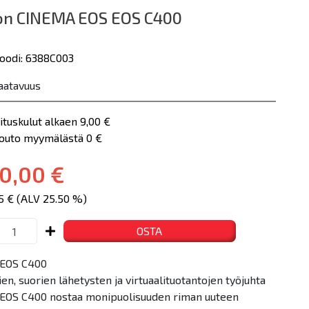
on CINEMA EOS EOS C400
oodi: 6388C003
aatavuus
ituskulut alkaen 9,00 €
nouto myymälästä 0 €
0,00 €
5 € (ALV 25.50 %)
OSTA
 EOS C400
en, suorien lähetysten ja virtuaalituotantojen työjuhta
EOS C400 nostaa monipuolisuuden riman uuteen