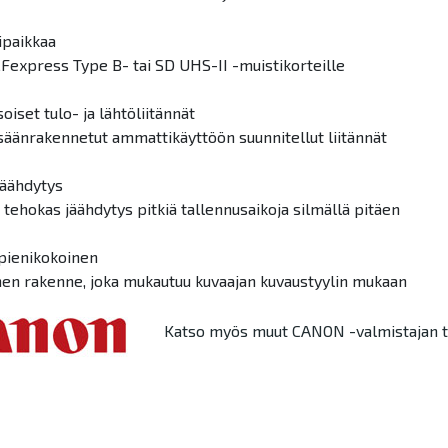
ipaikkaa
CFexpress Type B- tai SD UHS-II -muistikorteille
iset tulo- ja lähtöliitännät
säänrakennetut ammattikäyttöön suunnitellut liitännät
jäähdytys
a tehokas jäähdytys pitkiä tallennusaikoja silmällä pitäen
 pienikokoinen
en rakenne, joka mukautuu kuvaajan kuvaustyylin mukaan
Katso myös muut CANON -valmistajan t