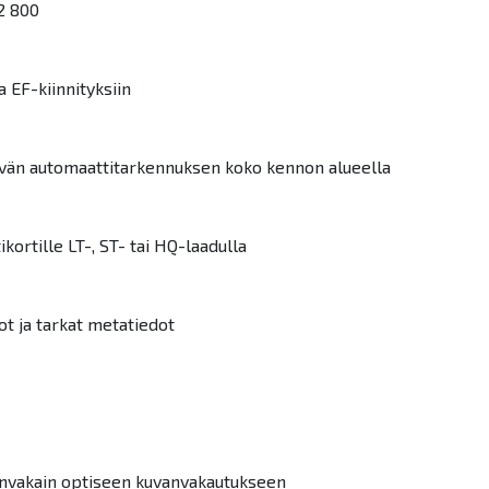
2 800
 EF-kiinnityksiin
ävän automaattitarkennuksen koko kennon alueella
kortille LT-, ST- tai HQ-laadulla
t ja tarkat metatiedot
anvakain optiseen kuvanvakautukseen