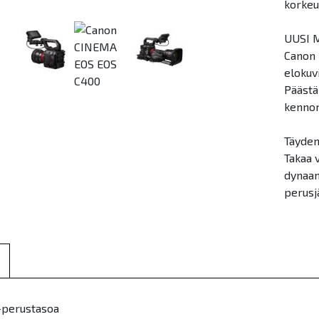
korkeu
UUSI 
Canon 
elokuvi
Päästä
kennon
Täyden
Takaa 
dynaam
perusj
-perustasoa