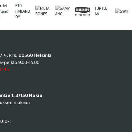
rdel
ETD
TURTLE
nland
FINLAND
AV
y
OY
, 4. krs, 00560 Helsinki
a-pe klo 9.00-15.00
10-15
tie 1, 37150 Nokia
muksen mukaan
010-1