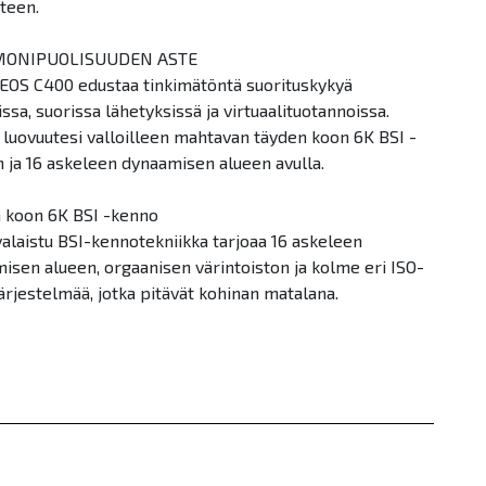
teen.
MONIPUOLISUUDEN ASTE
EOS C400 edustaa tinkimätöntä suorituskykyä
ssa, suorissa lähetyksissä ja virtuaalituotannoissa.
 luovuutesi valloilleen mahtavan täyden koon 6K BSI -
 ja 16 askeleen dynaamisen alueen avulla.
 koon 6K BSI -kenno
valaistu BSI-kennotekniikka tarjoaa 16 askeleen
isen alueen, orgaanisen värintoiston ja kolme eri ISO-
ärjestelmää, jotka pitävät kohinan matalana.