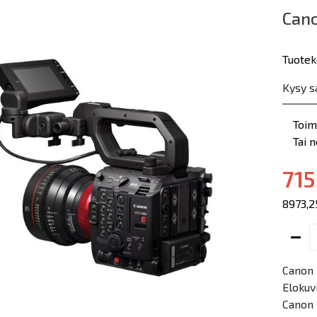
Can
Tuotek
Kysy s
Toim
Tai 
715
8973,2
Canon
Elokuvi
Canon 