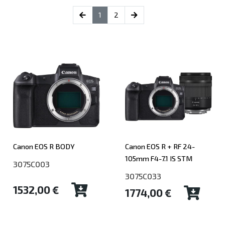
(current)
1
2
Canon EOS R BODY
Canon EOS R + RF 24-
105mm F4-7.1 IS STM
3075C003
3075C033
1532,00 €
1774,00 €