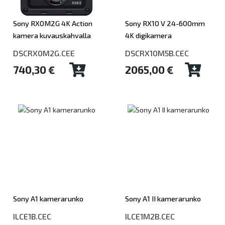
Sony RX0M2G 4K Action
Sony RX10 V 24-600mm
kamera kuvauskahvalla
4K digikamera
DSCRX0M2G.CEE
DSCRX10M5B.CEC
740,30 €
2065,00 €
Sony A1 kamerarunko
Sony A1 II kamerarunko
ILCE1B.CEC
ILCE1M2B.CEC