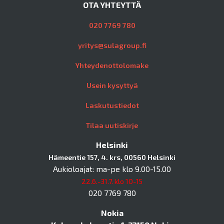
OTA YHTEYTTÄ
020 7769 780
yritys@sulagroup.fi
Yhteydenottolomake
Usein kysyttyä
Laskutustiedot
Tilaa uutiskirje
Helsinki
Hämeentie 157, 4. krs, 00560 Helsinki
Aukioloajat: ma-pe klo 9.00-15.00
22.6.-31.7. klo 10-15
020 7769 780
Nokia