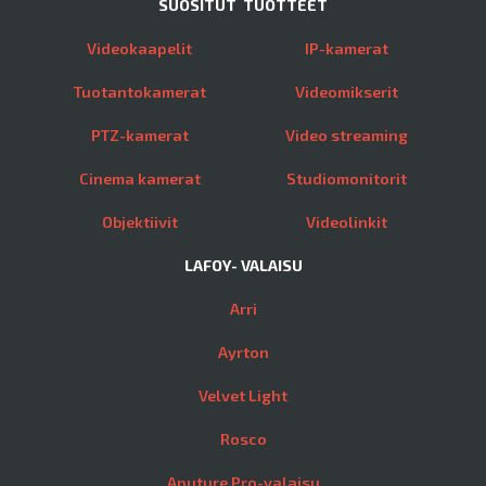
SUOSITUT TUOTTEET
Videokaapelit
IP-kamerat
Tuotantokamerat
Videomikserit
PTZ-kamerat
Video streaming
Cinema kamerat
Studiomonitorit
Objektiivit
Videolinkit
LAFOY- VALAISU
Arri
Ayrton
Velvet Light
Rosco
Aputure Pro-valaisu