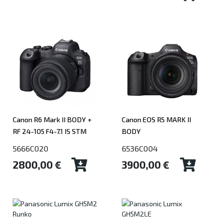
Canon R6 Mark II BODY +
Canon EOS R5 MARK II
RF 24-105 F4-7.1 IS STM
BODY
5666C020
6536C004
2800,00 €
3900,00 €