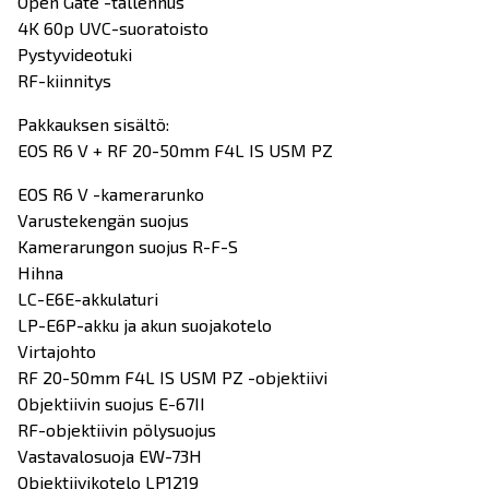
Open Gate -tallennus
4K 60p UVC-suoratoisto
Pystyvideotuki
RF-kiinnitys
Pakkauksen sisältö:
EOS R6 V + RF 20-50mm F4L IS USM PZ
EOS R6 V -kamerarunko
Varustekengän suojus
Kamerarungon suojus R-F-S
Hihna
LC-E6E-akkulaturi
LP-E6P-akku ja akun suojakotelo
Virtajohto
RF 20-50mm F4L IS USM PZ -objektiivi
Objektiivin suojus E-67II
RF-objektiivin pölysuojus
Vastavalosuoja EW-73H
Objektiivikotelo LP1219