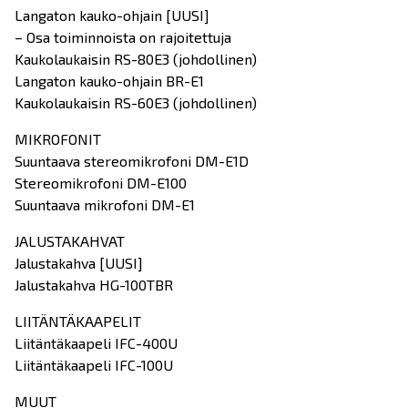
Langaton kauko-ohjain [UUSI]
– Osa toiminnoista on rajoitettuja
Kaukolaukaisin RS-80E3 (johdollinen)
Langaton kauko-ohjain BR-E1
Kaukolaukaisin RS-60E3 (johdollinen)
MIKROFONIT
Suuntaava stereomikrofoni DM-E1D
Stereomikrofoni DM-E100
Suuntaava mikrofoni DM-E1
JALUSTAKAHVAT
Jalustakahva [UUSI]
Jalustakahva HG-100TBR
LIITÄNTÄKAAPELIT
Liitäntäkaapeli IFC-400U
Liitäntäkaapeli IFC-100U
MUUT