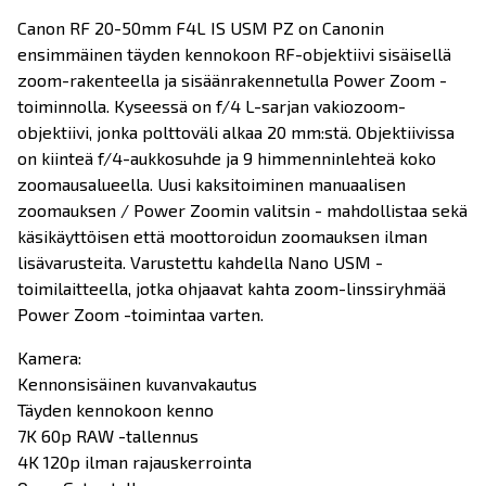
Canon RF 20-50mm F4L IS USM PZ on Canonin
ensimmäinen täyden kennokoon RF-objektiivi sisäisellä
zoom-rakenteella ja sisäänrakennetulla Power Zoom -
toiminnolla. Kyseessä on f/4 L-sarjan vakiozoom-
objektiivi, jonka polttoväli alkaa 20 mm:stä. Objektiivissa
on kiinteä f/4-aukkosuhde ja 9 himmenninlehteä koko
zoomausalueella. Uusi kaksitoiminen manuaalisen
zoomauksen / Power Zoomin valitsin - mahdollistaa sekä
käsikäyttöisen että moottoroidun zoomauksen ilman
lisävarusteita. Varustettu kahdella Nano USM -
toimilaitteella, jotka ohjaavat kahta zoom-linssiryhmää
Power Zoom -toimintaa varten.
Kamera:
Kennonsisäinen kuvanvakautus
Täyden kennokoon kenno
7K 60p RAW -tallennus
4K 120p ilman rajauskerrointa