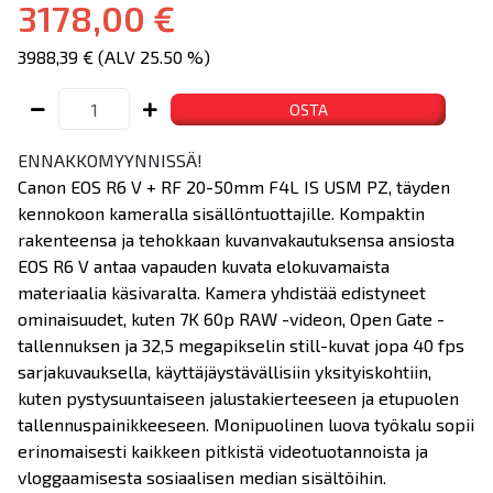
3178,00 €
3988,39 € (ALV 25.50 %)
OSTA
ENNAKKOMYYNNISSÄ!
Canon EOS R6 V + RF 20-50mm F4L IS USM PZ, täyden
kennokoon kameralla sisällöntuottajille. Kompaktin
rakenteensa ja tehokkaan kuvanvakautuksensa ansiosta
EOS R6 V antaa vapauden kuvata elokuvamaista
materiaalia käsivaralta. Kamera yhdistää edistyneet
ominaisuudet, kuten 7K 60p RAW -videon, Open Gate -
tallennuksen ja 32,5 megapikselin still-kuvat jopa 40 fps
sarjakuvauksella, käyttäjäystävällisiin yksityiskohtiin,
kuten pystysuuntaiseen jalustakierteeseen ja etupuolen
tallennuspainikkeeseen. Monipuolinen luova työkalu sopii
erinomaisesti kaikkeen pitkistä videotuotannoista ja
vloggaamisesta sosiaalisen median sisältöihin.