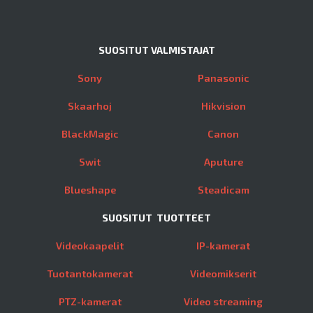
SUOSITUT VALMISTAJAT
Sony
Panasonic
Skaarhoj
Hikvision
BlackMagic
Canon
Swit
Aputure
Blueshape
Steadicam
SUOSITUT TUOTTEET
Videokaapelit
IP-kamerat
Tuotantokamerat
Videomikserit
PTZ-kamerat
Video streaming