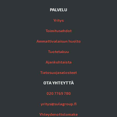
PALVELU
Yritys
Toimitusehdot
Ammattivalaisun huolto
Tuotetakuu
Ajankohtaista
Tietosuojaselosteet
OTA YHTEYTTÄ
020 7769 780
yritys@sulagroup.fi
Yhteydenottolomake