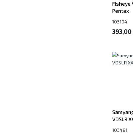
Fisheye 
Pentax
103104
393,00
Samyang
VDSLR XX
103481