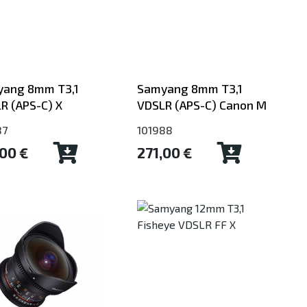
ang 8mm T3,1
Samyang 8mm T3,1
R (APS-C) X
VDSLR (APS-C) Canon M
87
101988
,00 €
271,00 €