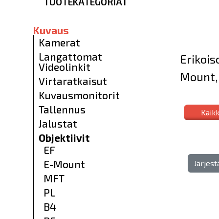
TUOTEKATEGORIAT
Kuvaus
Kamerat
Langattomat
Erikois
Videolinkit
Mount, 
Virtaratkaisut
Kuvausmonitorit
Tallennus
Kaikk
Jalustat
Objektiivit
EF
E-Mount
Järjes
MFT
PL
B4