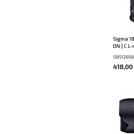
Sigma 1
DN | C L
0851265
418,00