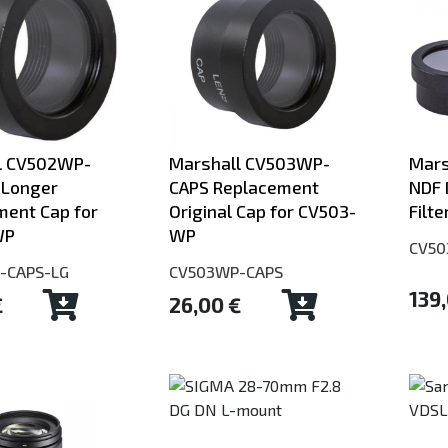
l CV502WP-
Marshall CV503WP-
Mars
 Longer
CAPS Replacement
NDF 
ment Cap for
Original Cap for CV503-
Filte
WP
WP
CV50
-CAPS-LG
CV503WP-CAPS
139
€
26,00 €