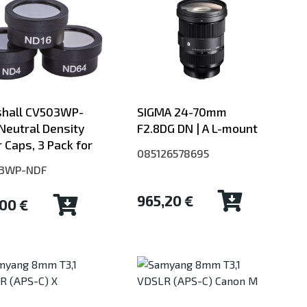
hall CV503WP-
SIGMA 24-70mm
Neutral Density
F2.8DG DN | A L-mount
r Caps, 3 Pack for
085126578695
3WP-NDF
965,20 €
,00 €