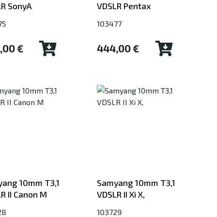
R SonyA
VDSLR Pentax
75
103477
,00 €
444,00 €
ang 10mm T3,1
Samyang 10mm T3,1
R II Canon M
VDSLR II Xi X,
28
103729