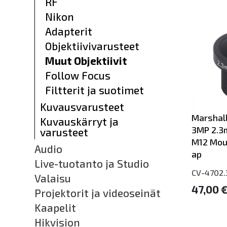
RF
Nikon
Adapterit
Objektiivivarusteet
Muut Objektiivit
Follow Focus
Filtterit ja suotimet
Kuvausvarusteet
Marshall
Kuvauskärryt ja
3MP 2.3
varusteet
M12 Mou
Audio
ap
Live-tuotanto ja Studio
CV-4702
Valaisu
47,00 
Projektorit ja videoseinät
Kaapelit
Hikvision