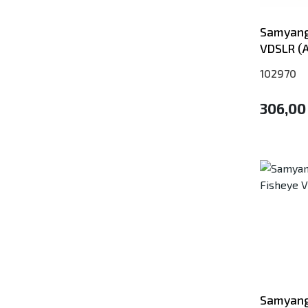
Samyang
VDSLR (A
102970
306,00
Samyang