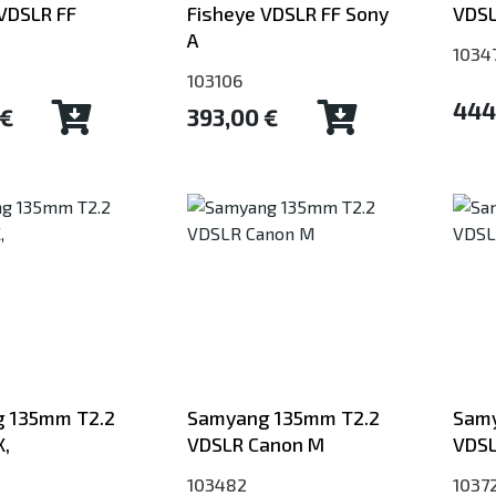
VDSLR FF
Fisheye VDSLR FF Sony
VDSL
A
1034
103106
444
 €
393,00 €
 135mm T2.2
Samyang 135mm T2.2
Samy
,
VDSLR Canon M
VDSL
103482
1037