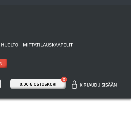
 HUOLTO
MITTATILAUSKAAPELIT
N
0
0,00 €
OSTOSKORI
KIRJAUDU SISÄÄN