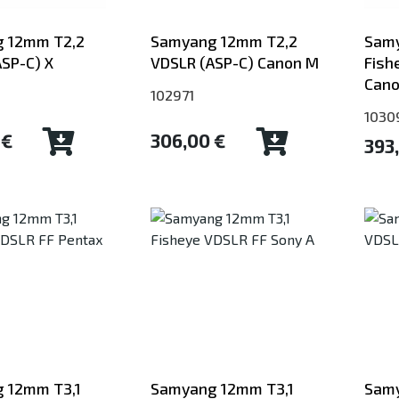
 12mm T2,2
Samyang 12mm T2,2
Samy
SP-C) X
VDSLR (ASP-C) Canon M
Fish
Can
102971
1030
 €
306,00 €
393
 12mm T3,1
Samyang 12mm T3,1
Samy