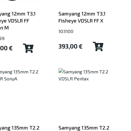
ang 12mm T3,1
Samyang 12mm T3,1
eye VDSLR FF
Fisheye VDSLR FF X
on M
103100
99
393,00 €
,00 €
ang 135mm T2.2
Samyang 135mm T2.2