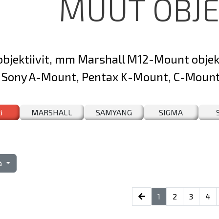
MUUT OBJE
objektiivit, mm Marshall M12-Mount objek
Sony A-Mount, Pentax K-Mount, C-Mount j
i
MARSHALL
SAMYANG
SIGMA
tä
(current)
1
2
3
4