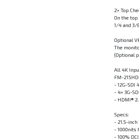
2× Top Che
On the top 
1/4 and 3/
Optional V
The monito
(Optional 
All 4K Inpu
FM-215HDR 
- 12G-SDI 4
- 4× 3G-SD
- HDMI® 2.
Specs:
- 21.5-inc
- 1000nits
- 100% DCI