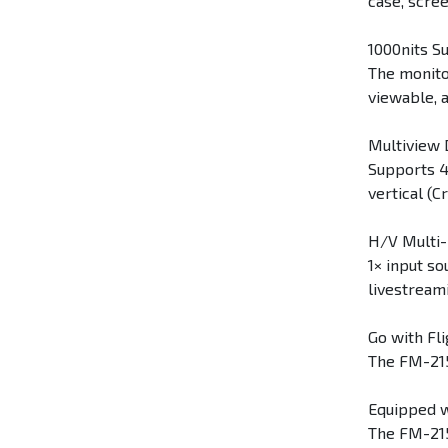
case, scree
1000nits S
The monito
viewable, 
Multiview 
Supports 4x
vertical (
H/V Multi-
1× input so
livestream
Go with Fli
The FM-215
Equipped w
The FM-215