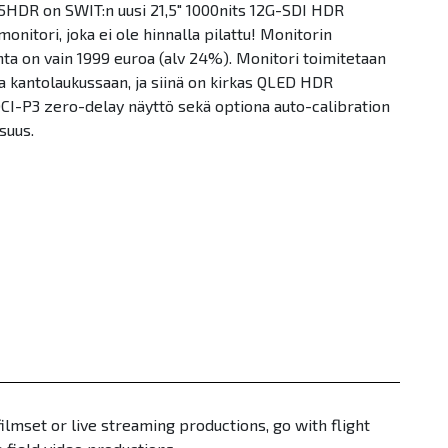
HDR on SWIT:n uusi 21,5" 1000nits 12G-SDI HDR
onitori, joka ei ole hinnalla pilattu! Monitorin
nta on vain 1999 euroa (alv 24%). Monitori toimitetaan
 kantolaukussaan, ja siinä on kirkas QLED HDR
I-P3 zero-delay näyttö sekä optiona auto-calibration
suus.
lmset or live streaming productions, go with flight