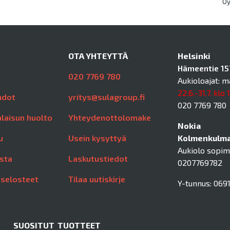
O
OTA YHTEYTTÄ
Helsinki
Hämeentie 157
020 7769 780
Aukioloajat: m
22.6.-31.7. klo 
hdot
yritys@sulagroup.fi
020 7769 780
laisun huolto
Yhteydenottolomake
Nokia
u
Usein kysyttyä
Kolmenkulman
Aukiolo sopi
sta
Laskutustiedot
0207769782
aselosteet
Tilaa uutiskirje
Y-tunnus: 0691
SUOSITUT TUOTTEET