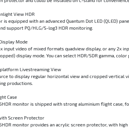
n protector and could be installed on C-stand for convenience
unlight View HDR
r is equipped with an advanced Quantum Dot LED (QLED) panel o
and support PQ/HLG/S-log3 HDR monitoring.
Display Mode
 input video of mixed formats quadview display, or any 2x inpu
Cropped) display mode. You can select HDR/SDR gamma, color 
platform Livestreaming View
urce to display regular horizontal view and cropped vertical v
ing productions.
ght Case
HDR monitor is shipped with strong aluminium flight case, for
ith Screen Protector
HDR monitor provides an acrylic screen protector, with high 