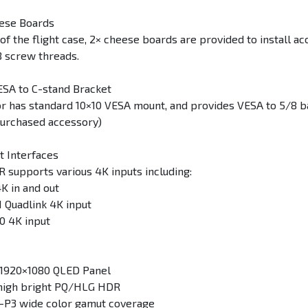
ese Boards
of the flight case, 2× cheese boards are provided to install ac
8 screw threads.
ESA to C-stand Bracket
r has standard 10×10 VESA mount, and provides VESA to 5/8 ba
purchased accessory)
t Interfaces
supports various 4K inputs including:
K in and out
I Quadlink 4K input
0 4K input
h 1920×1080 QLED Panel
 high bright PQ/HLG HDR
-P3 wide color gamut coverage