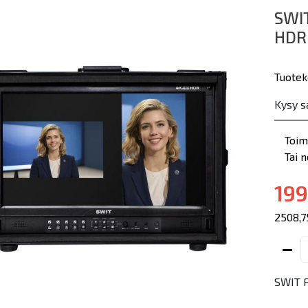
SWIT
HDR
Tuote
Kysy s
Toim
Tai 
199
2508,7
SWIT F