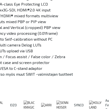
 A-class Eye Protecting LCD
 4x3G-SDI, HDMI®2.0 4K input
/HDMI® mixed formats multiview
puts mixed PBP or PIP view
al and Vertical (cropped) PBP view
ency video processing (0.01frame)
to Self-calibration without PC
 Multi camera Delog LUTs
UTs upload via USB
 / Focus assist / False color / Zebra
ht case and screen protector
 VESA to C-stand adaptor
tso myös muut SWIT -valmistajan tuotteet
Au
EIZO
SYNCO
Fi