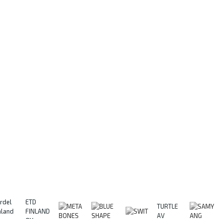
rdel
ETD
TURTLE
nland
FINLAND
AV