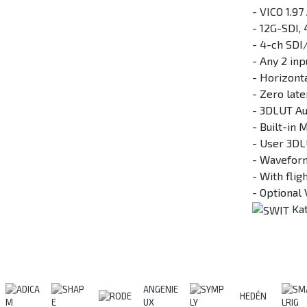
- VICO 1.97
- 12G-SDI,
- 4-ch SDI
- Any 2 in
- Horizont
- Zero lat
- 3DLUT Au
- Built-in
- User 3DL
- Waveform
- With flig
- Optional
Ka
ANGENIE
HEDÉN
UX