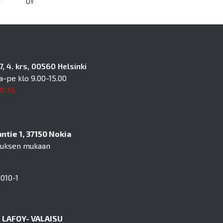
y
OY
, 4. krs, 00560 Helsinki
a-pe klo 9.00-15.00
10-15
tie 1, 37150 Nokia
muksen mukaan
010-1
LAFOY- VALAISU