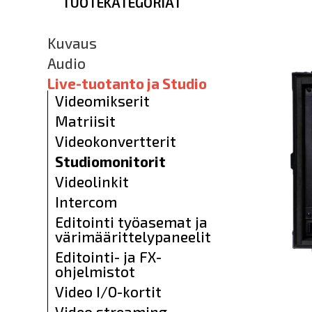
TUOTEKATEGORIAT
Kuvaus
Audio
Live-tuotanto ja Studio
Videomikserit
Matriisit
Videokonvertterit
Studiomonitorit
Videolinkit
Intercom
Editointi työasemat ja
värimäärittelypaneelit
Editointi- ja FX-
ohjelmistot
Video I/O-kortit
Video streaming