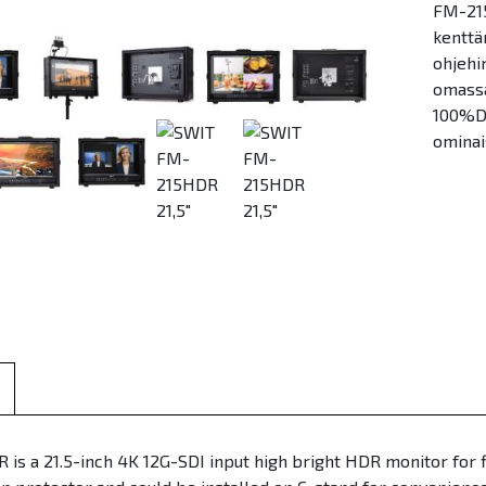
FM-215
kenttäm
ohjehi
omassa
100%DC
ominai
s a 21.5-inch 4K 12G-SDI input high bright HDR monitor for fi