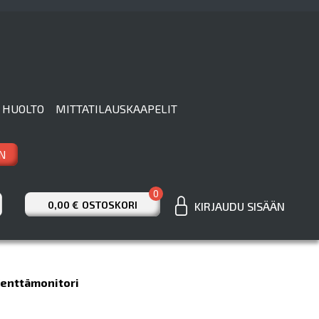
 HUOLTO
MITTATILAUSKAAPELIT
N
0
0,00 €
OSTOSKORI
KIRJAUDU SISÄÄN
Kenttämonitori