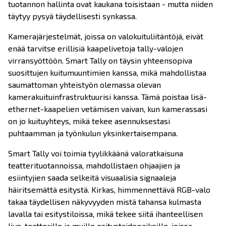
tuotannon hallinta ovat kaukana toisistaan - mutta niiden
täytyy pysyä täydellisesti synkassa.
Kamerajärjestelmät, joissa on valokuituliitäntöjä, eivät
enää tarvitse erillisiä kaapelivetoja tally-valojen
virransyöttöön. Smart Tally on täysin yhteensopiva
suosittujen kuitumuuntimien kanssa, mikä mahdollistaa
saumattoman yhteistyön olemassa olevan
kamerakuituinfrastruktuurisi kanssa. Tämä poistaa lisä-
ethernet-kaapelien vetämisen vaivan, kun kamerassasi
on jo kuituyhteys, mikä tekee asennuksestasi
puhtaamman ja työnkulun yksinkertaisempana.
Smart Tally voi toimia tyylikkäänä valoratkaisuna
teatterituotannoissa, mahdollistaen ohjaajien ja
esiintyjien saada selkeitä visuaalisia signaaleja
häiritsemättä esitystä. Kirkas, himmennettävä RGB-valo
takaa täydellisen näkyvyyden mistä tahansa kulmasta
lavalla tai esitystiloissa, mikä tekee siitä ihanteellisen
live-teatterille ja muille esitystaidepaikoille, joissa