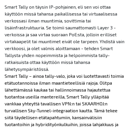
Smart Tally on täysin IP-pohjainen, eli sen voi ottaa
käyttöön missä tahansa paikallisessa tai virtuaalisessa
verkossasi ilman muuntimia, sovittimia tai
lisäinfrastruktuuria. Se toimii saumattomasti Layer 3 -
verkoissa ja saa virtaa suoraan PoE:sta, jolloin erilliset
virtakaapelit tai muuntimet eivät ole tarpeen. Yhdistä vain
verkkoosi, ja olet valmis aloittamaan - tehden Smart
Tallysta yhden nopeimmista ja helpoimmista tally-
ratkaisuista ottaa käyttöön missä tahansa
lähetysympäristössä.
Smart Tally – ainoa tally-valo, joka voi luotettavasti toimia
etätuotannoissa ilman maantieteellisiä rajoja. Olitpa
lähettämässä kaukaa tai hallinnoimassa hajautettua
tuotantoa useilla mantereilla, Smart Tally ylläpitää
vankkaa yhteyttä tavallisen VPN:n tai SKAARHOJ:n
turvallisen Sky-Tunnel-integraation kautta. Tämä tekee
siitä täydellisen etätapahtumiin, kansainvälisiin
tuotantoihin ja hybridityönkulkuihin, joissa lahjakkuus ja