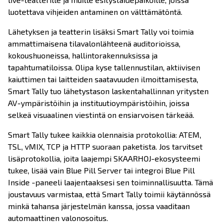
luotettava vihjeiden antaminen on välttämätöntä.
Lähetyksen ja teatterin lisäksi Smart Tally voi toimia
ammattimaisena tilavalonlähteenä auditorioissa,
kokoushuoneissa, hallintorakennuksissa ja
tapahtumatiloissa. Olipa kyse tallennustilan, aktiivisen
kaiuttimen tai laitteiden saatavuuden ilmoittamisesta,
Smart Tally tuo lähetystason laskentahallinnan yritysten
AV-ympäristöihin ja instituutioympäristöihin, joissa
selkeä visuaalinen viestintä on ensiarvoisen tärkeää.
Smart Tally tukee kaikkia olennaisia protokollia: ATEM,
TSL, vMIX, TCP ja HTTP suoraan paketista. Jos tarvitset
lisäprotokollia, joita laajempi SKAARHOJ-ekosysteemi
tukee, lisää vain Blue Pill Server tai integroi Blue Pill
Inside -paneeli laajentaaksesi sen toiminnallisuutta. Tämä
joustavuus varmistaa, että Smart Tally toimii käytännössä
minkä tahansa järjestelmän kanssa, jossa vaaditaan
automaattinen valonosoitus.