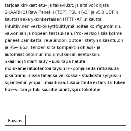
tarjoaa kirkkaat etu- ja takavilkut, ja sitä voi ohjata
SKAARHOJ Raw Panelin (TCP), TSL:n (v3.1 ja v5.0 UDP:n
kautta) sekä yksinkertaisen HTTP-API:n kautta.
Intuitiivinen verkkokäyttöliittymä hoitaa konfiguroinnin,
valvonnan ja nopean testauksen. Pro-versio lisää kolme
paneelipainiketta, relelähdön, optoeristetyn sisääntulon
ja RS-485:n, tehden siitä kompaktin ohjaus- ja
automaatiosolmun monimutkaisiin asetuksiin.
Skaarhoj Smart Tally - uusi tapa hallita
monikameratuotantoa täysin IP-pohjaisella ratkaisulla,
joka toimii missä tahansa verkossa - studiosta syrjäisiin
sijainteihin ympäri maailmaa. Lisälaitteita ei tarvita, tukee
PoE-virtaa ja tuki suurille lähetysprotokollille.
Kuvaus