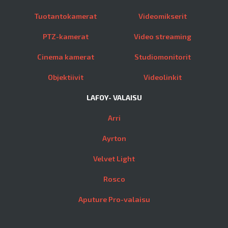
Tuotantokamerat
Videomikserit
PTZ-kamerat
Video streaming
Cinema kamerat
Studiomonitorit
Objektiivit
Videolinkit
LAFOY- VALAISU
Arri
Ayrton
Velvet Light
Rosco
Aputure Pro-valaisu