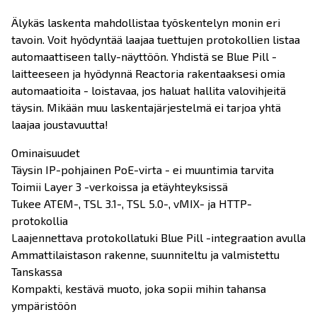
Älykäs laskenta mahdollistaa työskentelyn monin eri
tavoin. Voit hyödyntää laajaa tuettujen protokollien listaa
automaattiseen tally-näyttöön. Yhdistä se Blue Pill -
laitteeseen ja hyödynnä Reactoria rakentaaksesi omia
automaatioita - loistavaa, jos haluat hallita valovihjeitä
täysin. Mikään muu laskentajärjestelmä ei tarjoa yhtä
laajaa joustavuutta!
Ominaisuudet
Täysin IP-pohjainen PoE-virta - ei muuntimia tarvita
Toimii Layer 3 -verkoissa ja etäyhteyksissä
Tukee ATEM-, TSL 3.1-, TSL 5.0-, vMIX- ja HTTP-
protokollia
Laajennettava protokollatuki Blue Pill -integraation avulla
Ammattilaistason rakenne, suunniteltu ja valmistettu
Tanskassa
Kompakti, kestävä muoto, joka sopii mihin tahansa
ympäristöön