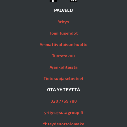
PALVELU
Yritys
Toimitusehdot
Ammattivalaisun huolto
Tuotetakuu
Ajankohtaista
Tietosuojaselosteet
OTA YHTEYTTÄ
020 7769 780
yritys@sulagroup.fi
Yhteydenottolomake