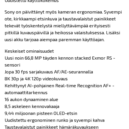
Uudistettu käyttökokemus
Sony on päivittänyt myös kameran ergonomiaa. Syvempi
ote, kirkkaampi etsinkuva ja taustavalaistut painikkeet
tekevät työskentelystä miellyttävämpää erityisesti
pitkillä kuvauspäivillä ja heikossa valaistuksessa. Lisäksi
uusi akku tarjoaa aiempaa paremman käyttöajan.
Keskeiset ominaisuudet
Uusi noin 66,8 MP täyden kennon stacked Exmor RS -
sensori
Jopa 30 fps sarjakuvaus AF/AE-seurannalla
8K 30p ja 4K 120p videokuvaus
Kehittynyt AI-pohjainen Real-time Recognition AF+ -
automaattitarkennus
16 aukon dynaaminen alue
8,5 askeleen kennovakaaja
9,44 miljoonan pisteen OLED-etsin
Uudistettu ergonominen runko ja syvempi kahva
Taustavalaistut painikkeet hämäräkuvaukseen