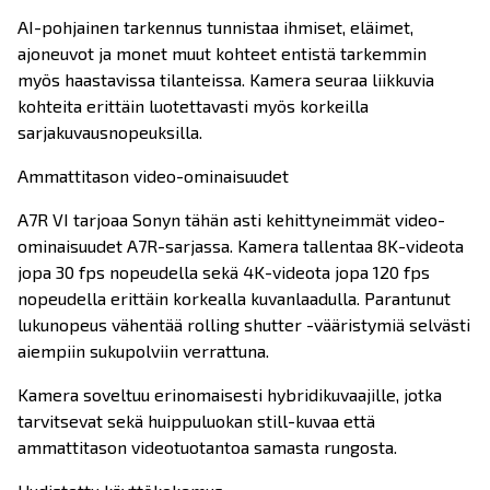
AI-pohjainen tarkennus tunnistaa ihmiset, eläimet,
ajoneuvot ja monet muut kohteet entistä tarkemmin
myös haastavissa tilanteissa. Kamera seuraa liikkuvia
kohteita erittäin luotettavasti myös korkeilla
sarjakuvausnopeuksilla.
Ammattitason video-ominaisuudet
A7R VI tarjoaa Sonyn tähän asti kehittyneimmät video-
ominaisuudet A7R-sarjassa. Kamera tallentaa 8K-videota
jopa 30 fps nopeudella sekä 4K-videota jopa 120 fps
nopeudella erittäin korkealla kuvanlaadulla. Parantunut
lukunopeus vähentää rolling shutter -vääristymiä selvästi
aiempiin sukupolviin verrattuna.
Kamera soveltuu erinomaisesti hybridikuvaajille, jotka
tarvitsevat sekä huippuluokan still-kuvaa että
ammattitason videotuotantoa samasta rungosta.