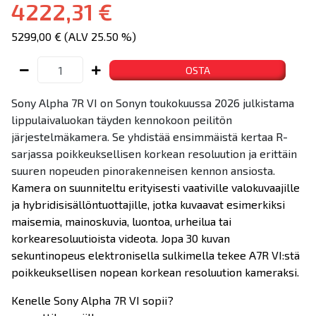
4222,31 €
5299,00 € (ALV 25.50 %)
OSTA
Sony Alpha 7R VI on Sonyn toukokuussa 2026 julkistama
lippulaivaluokan täyden kennokoon peilitön
järjestelmäkamera. Se yhdistää ensimmäistä kertaa R-
sarjassa poikkeuksellisen korkean resoluution ja erittäin
suuren nopeuden pinorakenneisen kennon ansiosta.
Kamera on suunniteltu erityisesti vaativille valokuvaajille
ja hybridisisällöntuottajille, jotka kuvaavat esimerkiksi
maisemia, mainoskuvia, luontoa, urheilua tai
korkearesoluutioista videota. Jopa 30 kuvan
sekuntinopeus elektronisella sulkimella tekee A7R VI:stä
poikkeuksellisen nopean korkean resoluution kameraksi.
Kenelle Sony Alpha 7R VI sopii?