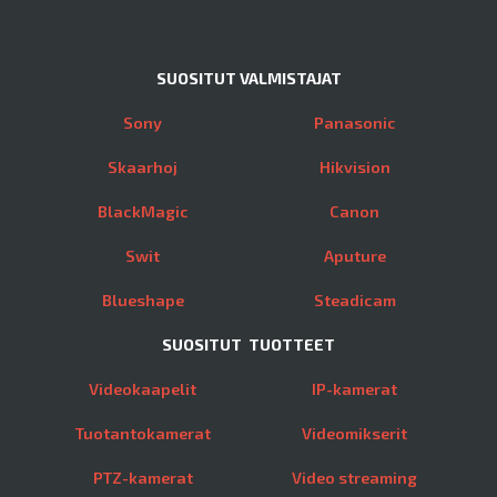
SUOSITUT VALMISTAJAT
Sony
Panasonic
Skaarhoj
Hikvision
BlackMagic
Canon
Swit
Aputure
Blueshape
Steadicam
SUOSITUT TUOTTEET
Videokaapelit
IP-kamerat
Tuotantokamerat
Videomikserit
PTZ-kamerat
Video streaming