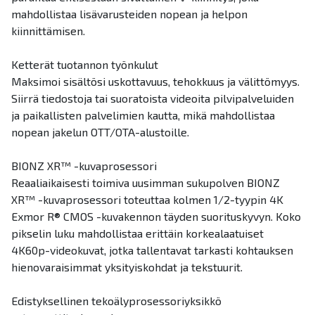
mahdollistaa lisävarusteiden nopean ja helpon
kiinnittämisen.
Ketterät tuotannon työnkulut
Maksimoi sisältösi uskottavuus, tehokkuus ja välittömyys.
Siirrä tiedostoja tai suoratoista videoita pilvipalveluiden
ja paikallisten palvelimien kautta, mikä mahdollistaa
nopean jakelun OTT/OTA-alustoille.
BIONZ XR™ -kuvaprosessori
Reaaliaikaisesti toimiva uusimman sukupolven BIONZ
XR™ -kuvaprosessori toteuttaa kolmen 1/2-tyypin 4K
Exmor R® CMOS -kuvakennon täyden suorituskyvyn. Koko
pikselin luku mahdollistaa erittäin korkealaatuiset
4K60p-videokuvat, jotka tallentavat tarkasti kohtauksen
hienovaraisimmat yksityiskohdat ja tekstuurit.
Edistyksellinen tekoälyprosessoriyksikkö