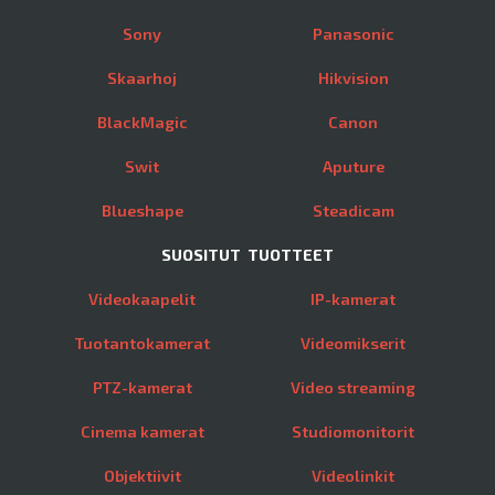
Sony
Panasonic
Skaarhoj
Hikvision
BlackMagic
Canon
Swit
Aputure
Blueshape
Steadicam
SUOSITUT TUOTTEET
Videokaapelit
IP-kamerat
Tuotantokamerat
Videomikserit
PTZ-kamerat
Video streaming
Cinema kamerat
Studiomonitorit
Objektiivit
Videolinkit