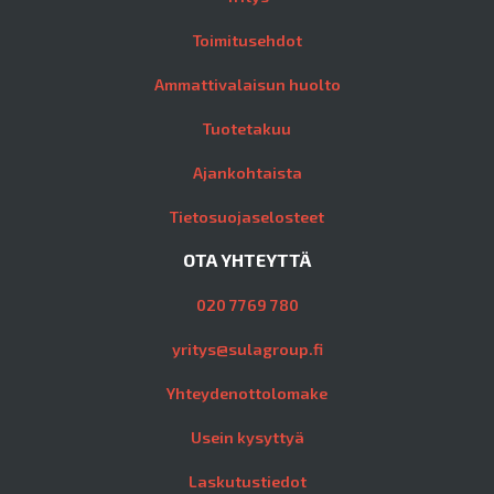
Toimitusehdot
Ammattivalaisun huolto
Tuotetakuu
Ajankohtaista
Tietosuojaselosteet
OTA YHTEYTTÄ
020 7769 780
yritys@sulagroup.fi
Yhteydenottolomake
Usein kysyttyä
Laskutustiedot