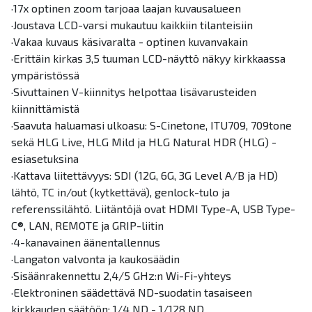
·17x optinen zoom tarjoaa laajan kuvausalueen
·Joustava LCD-varsi mukautuu kaikkiin tilanteisiin
·Vakaa kuvaus käsivaralta - optinen kuvanvakain
·Erittäin kirkas 3,5 tuuman LCD-näyttö näkyy kirkkaassa
ympäristössä
·Sivuttainen V-kiinnitys helpottaa lisävarusteiden
kiinnittämistä
·Saavuta haluamasi ulkoasu: S-Cinetone, ITU709, 709tone
sekä HLG Live, HLG Mild ja HLG Natural HDR (HLG) -
esiasetuksina
·Kattava liitettävyys: SDI (12G, 6G, 3G Level A/B ja HD)
lähtö, TC in/out (kytkettävä), genlock-tulo ja
referenssilähtö. Liitäntöjä ovat HDMI Type-A, USB Type-
C®, LAN, REMOTE ja GRIP-liitin
·4-kanavainen äänentallennus
·Langaton valvonta ja kaukosäädin
·Sisäänrakennettu 2,4/5 GHz:n Wi-Fi-yhteys
·Elektroninen säädettävä ND-suodatin tasaiseen
kirkkauden säätöön: 1/4 ND - 1/128 ND