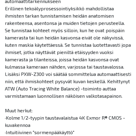
automaattitarkennukseen
Erillinen tekoälyprosessointiyksikkö mahdollistaa
ihmisten tarkan tunnistamisen heidän anatomisen
rakenteensa, asentonsa ja muiden tietojen perusteella.
Se tunnistaa kohteet myös silloin, kun he ovat poispäin
kamerasta tai kun heidän kasvonsa eivät ole näkyvissä,
kuten maskia käytettäessä. Se tunnistaa luotettavasti jopa
ihmiset, jotka näyttävät pieniltä etäisyyden vuoksi
kamerasta ja tilanteissa, joissa heidän kasvonsa ovat
kulmassa kameraan nähden, varjossa tai taustavalossa.
Lisäksi PXW-Z300 voi säätää sommittelua automaattisesti
niin, että ihmiskohteet pysyvät kuvan keskellä. Kehittynyt
ATW (Auto Tracing White Balance) -toiminto auttaa
varmistamaan luonnollisen näköisen valkotasapainon.
Muut herkut:
·Kolme 1/2-tyypin taustavalaistua 4K Exmor R® CMOS -
kuvakennoa
·Intuitiivinen "sormenpääkäyttö"