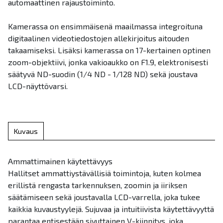
automaattinen rajaustoiminto.
Kamerassa on ensimmäisenä maailmassa integroituna
digitaalinen videotiedostojen allekirjoitus aitouden
takaamiseksi. Lisäksi kamerassa on 17-kertainen optinen
zoom-objektiivi, jonka vakioaukko on F1.9, elektronisesti
säätyvä ND-suodin (1/4 ND - 1/128 ND) sekä joustava
LCD-näyttövarsi.
Kuvaus
Ammattimainen käytettävyys
Hallitset ammattiystävällisiä toimintoja, kuten kolmea
erillistä rengasta tarkennuksen, zoomin ja iiriksen
säätämiseen sekä joustavalla LCD-varrella, joka tukee
kaikkia kuvaustyylejä. Sujuvaa ja intuitiivista käytettävyyttä
parantaa entisestään sivuttainen V-kiinnitys, joka