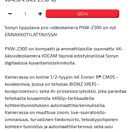
OSTA
Sonyn lippulaiva pro-videokamera PXW-Z300 on nyt
ENNAKKOTILATTAVISSA!
PXW-Z300 on kompakti ja ammattilaisille suunnattu 4K-
käsivideokamera XDCAM täynnä edistyksellisiä Sonyn
digitaalisia kuvantamistekniikoita.
Kamerassa on kolme 1/2-tyypin 4K Exmor R® CMOS -
kuvakennoa, joissa on tehokas BIONZ XR(R) -
kuvaprosessori, sekä AI-prosessoriyksikkö, joka parantaa
tehokasta kuvaamista 4K60p-tarkkuudella
kohteentunnistuksen automaattitarkennuksella.
Kamerassa on muuttuva zoom, live-suoratoisto-
ominaisuus, turvallinen tiedonsiirto, tekoälypohjainen
kohteen tunnistus ja automaattitarkennus sekä uusi