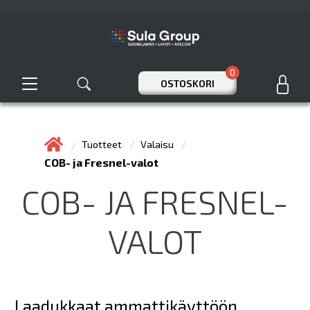
0
OSTOSKORI
Tuotteet
Valaisu
COB- ja Fresnel-valot
COB- JA FRESNEL-
VALOT
Laadukkaat ammattikäyttöön