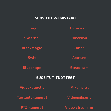
SUOSITUT VALMISTAJAT
Sony
Panasonic
Skaarhoj
Hikvision
BlackMagic
Canon
Swit
Aputure
Blueshape
Steadicam
SUOSITUT TUOTTEET
Videokaapelit
IP-kamerat
Tuotantokamerat
Videomikserit
PTZ-kamerat
Video streaming