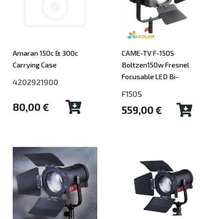
Amaran 150c & 300c
CAME-TV F-150S
Carrying Case
Boltzen150w Fresnel
Focusable LED Bi-
4202921900
F150S
80,00 €
559,00 €