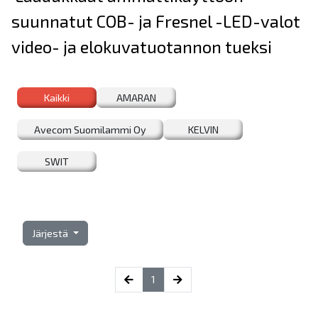
suunnatut COB- ja Fresnel -LED-valot
video- ja elokuvatuotannon tueksi
Kaikki
AMARAN
Avecom Suomilammi Oy
KELVIN
SWIT
Järjestä
(current)
1