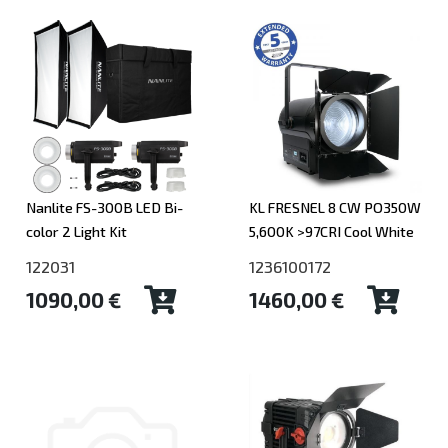
Nanlite FS-300B LED Bi-
KL FRESNEL 8 CW PO350W
color 2 Light Kit
5,600K >97CRI Cool White
122031
1236100172
1090,00 €
1460,00 €