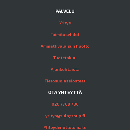
PALVELU
Yritys
Toimitusehdot
Ammattivalaisun huolto
Tuotetakuu
Ajankohtaista
Tietosuojaselosteet
OTA YHTEYTTÄ
020 7769 780
yritys@sulagroup.fi
Yhteydenottolomake