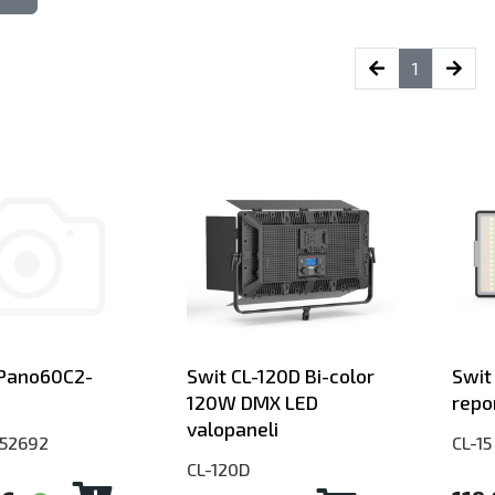
(current)
1
Pano60C2-
Swit CL-120D Bi-color
Swit
120W DMX LED
repor
valopaneli
52692
CL-15
CL-120D