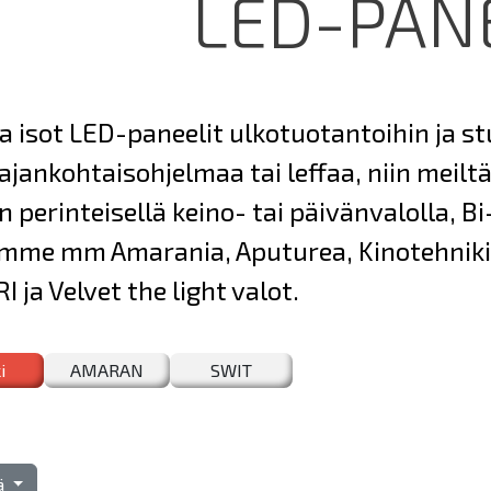
LED-PAN
ja isot LED-paneelit ulkotuotantoihin ja s
 ajankohtaisohjelmaa tai leffaa, niin meil
n perinteisellä keino- tai päivänvalolla, B
mme mm Amarania, Aputurea, Kinotehniki
 ja Velvet the light valot.
i
AMARAN
SWIT
tä