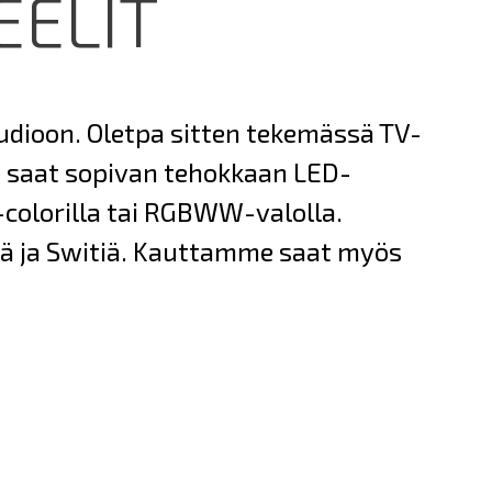
EELIT
tudioon. Oletpa sitten tekemässä TV-
tä saat sopivan tehokkaan LED-
i-colorilla tai RGBWW-valolla.
ä ja Switiä. Kauttamme saat myös