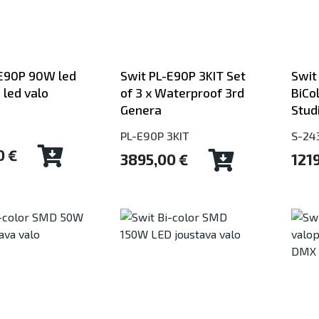
-E90P 90W led
Swit PL-E90P 3KIT Set
Swit
s led valo
of 3 x Waterproof 3rd
BiCo
Genera
Stud
PL-E90P 3KIT
S-24
0 €
3895,00 €
121