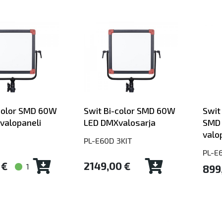
color SMD 60W
Swit Bi-color SMD 60W
Swit
valopaneli
LED DMXvalosarja
SMD 
valo
PL-E60D 3KIT
PL-E
 €
2149,00 €
1
899