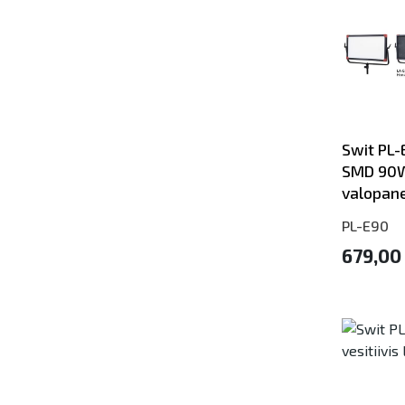
Swit PL-
SMD 90
valopane
PL-E90
679,00