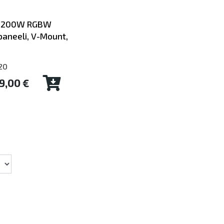
t 200W RGBW
paneeli, V-Mount,
20
9,00 €