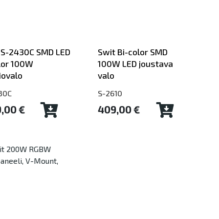
 S-2430C SMD LED
Swit Bi-color SMD
lor 100W
100W LED joustava
iovalo
valo
30C
S-2610
9,00 €
409,00 €