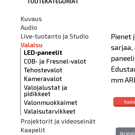
TUOTEKATEGORIAT
Kuvaus
Audio
Pienet 
Live-tuotanto ja Studio
Valaisu
sarjaa,
LED-paneelit
paneeli
COB- ja Fresnel-valot
Edusta
Tehostevalot
Kameravalot
mm ARRI
Valojalustat ja
pidikkeet
Valonmuokkaimet
Kaikk
Valaisutarvikkeet
Projektorit ja videoseinät
Kaapelit
Järjes