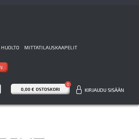
 HUOLTO
MITTATILAUSKAAPELIT
N
0
0,00 €
OSTOSKORI
KIRJAUDU SISÄÄN