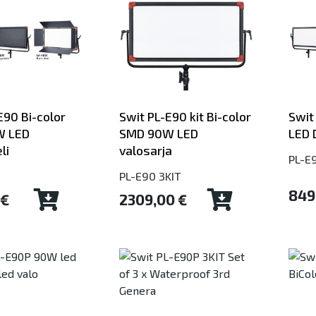
E90 Bi-color
Swit PL-E90 kit Bi-color
Swit
W LED
SMD 90W LED
LED 
li
valosarja
PL-E
PL-E90 3KIT
849
 €
2309,00 €