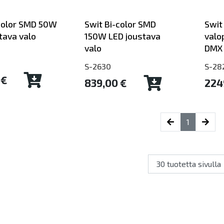
color SMD 50W
Swit Bi-color SMD
Swi
tava valo
150W LED joustava
valo
valo
DMX
S-2630
S-28
 €
839,00 €
224
(current)
1