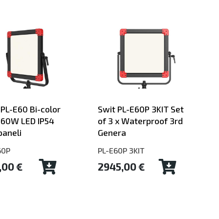
 PL-E60 Bi-color
Swit PL-E60P 3KIT Set
60W LED IP54
of 3 x Waterproof 3rd
paneli
Genera
60P
PL-E60P 3KIT
,00 €
2945,00 €