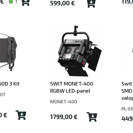
 €
119,
1
599,00 €
60D 3 Kit
SWIT MONET-400
Swit
RGBW LED-panel
SMD
KIT
valo
MONET-400
PL-E
0 €
1799,00 €
449