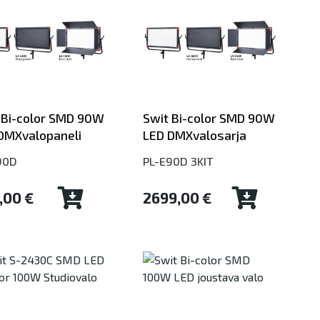
 Bi-color SMD 90W
Swit Bi-color SMD 90W
DMXvalopaneli
LED DMXvalosarja
90D
PL-E90D 3KIT
,00 €
2699,00 €