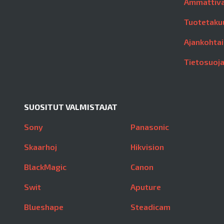
Ammattiva
Tuotetaku
Ajankohtai
Tietosuoj
SUOSITUT VALMISTAJAT
Sony
Panasonic
Skaarhoj
Hikvision
BlackMagic
Canon
Swit
Aputure
Blueshape
Steadicam