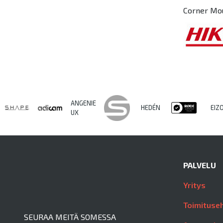
Corner Mo
ANGENIE
HEDÉN
EIZ
UX
PALVELU
Yritys
Toimituse
SEURAA MEITÄ SOMESSA