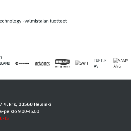
chnology -valmistajan tuotteet
D
TURTLE
NLAND
AV
Y
, 4. krs, 00560 Helsinki
a-pe klo 9.00-15.00
10-15