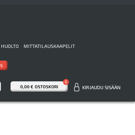
 HUOLTO
MITTATILAUSKAAPELIT
N
0
0,00 €
OSTOSKORI
KIRJAUDU SISÄÄN