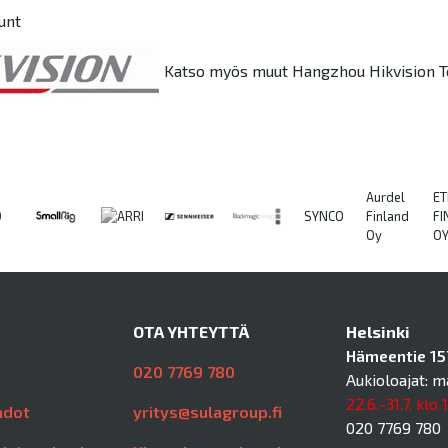
unt
Katso myös muut Hangzhou Hikvision Te
Aurdel
ET
O
SYNCO
Finland
FI
Oy
O
OTA YHTEYTTÄ
Helsinki
Hämeentie 157
020 7769 780
Aukioloajat: m
22.6.-31.7. klo 
hdot
yritys@sulagroup.fi
020 7769 780