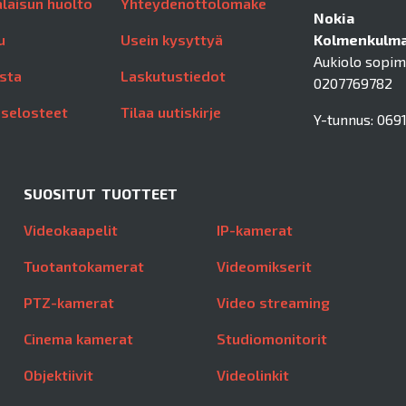
laisun huolto
Yhteydenottolomake
Nokia
u
Usein kysyttyä
Kolmenkulman
Aukiolo sopi
sta
Laskutustiedot
0207769782
aselosteet
Tilaa uutiskirje
Y-tunnus: 0691
SUOSITUT TUOTTEET
Videokaapelit
IP-kamerat
Tuotantokamerat
Videomikserit
PTZ-kamerat
Video streaming
Cinema kamerat
Studiomonitorit
Objektiivit
Videolinkit