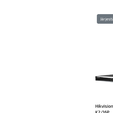
Järjes
Hikvisio
K2/16P