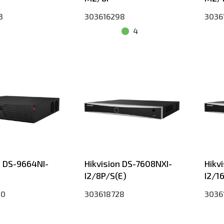
3
303616298
3036
4
n DS-9664NI-
Hikvision DS-7608NXI-
Hikv
I2/8P/S(E)
I2/1
40
303618728
3036