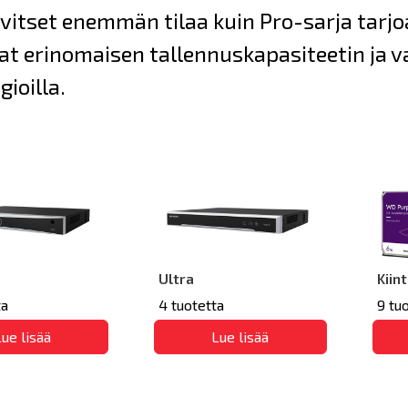
vitset enemmän tilaa kuin Pro-sarja tarjoa
at erinomaisen tallennuskapasiteetin ja 
gioilla.
Ultra
Kiin
ta
4 tuotetta
9 tu
ue lisää
Lue lisää