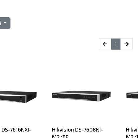
tä
(current)
1
n DS-7616NXI-
Hikvision DS-7608NI-
Hikv
M2/8P
M2/