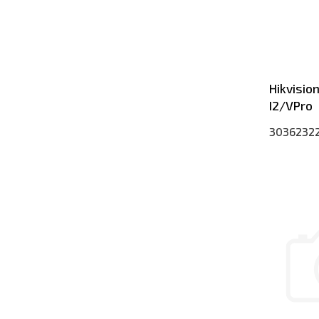
Hikvisio
I2/VPro
3036232