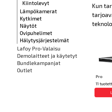
Kiintolevyt
Kun tar
Lämpökamerat
tarjoav
Kytkimet
teknolo
Näytöt
Ovipuhelimet
Hälytysjärjestelmät
Lafoy Pro-Valaisu
Demolaitteet ja käytetyt
Bundlekampanjat
Outlet
Pro
11 tuotet
L