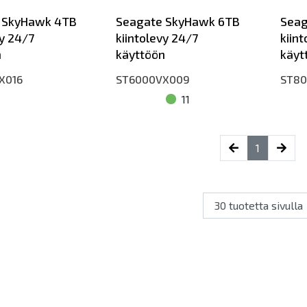
 SkyHawk 4TB
Seagate SkyHawk 6TB
Seag
vy 24/7
kiintolevy 24/7
kiin
n
käyttöön
käyt
X016
ST6000VX009
ST80
11
(current)
1