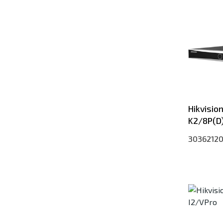
Hikvisio
K2/8P(D
3036212