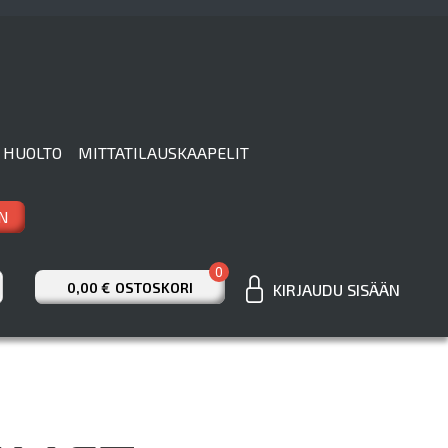
 HUOLTO
MITTATILAUSKAAPELIT
N
0
0,00 €
OSTOSKORI
KIRJAUDU SISÄÄN