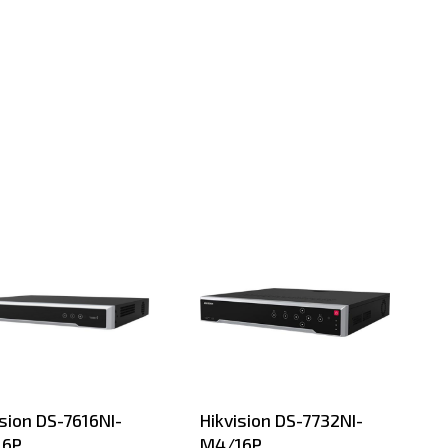
ision DS-7616NI-
Hikvision DS-7732NI-
16P
M4/16P