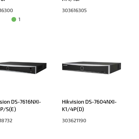
16300
303616305
1
ision DS-7616NXI-
Hikvision DS-7604NXI-
6P/S(E)
K1/4P(D)
18732
303621190