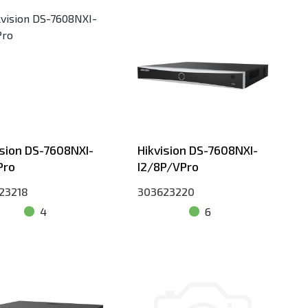
ision DS-7608NXI-
Hikvision DS-7608NXI-
Pro
I2/8P/VPro
23218
303623220
4
6