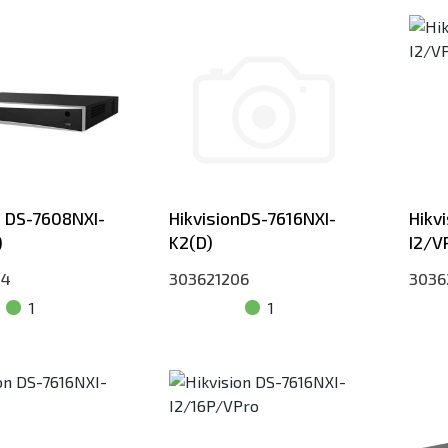
n DS-7608NXI-
HikvisionDS-7616NXI-
Hikv
)
K2(D)
I2/V
04
303621206
3036
1
1