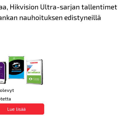
a, Hikvision Ultra-sarjan tallentimet
vankan nauhoituksen edistyneillä
tolevyt
otetta
Lue lisää