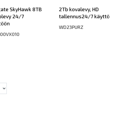
ate SkyHawk 8TB
2Tb kovalevy, HD
tolevy 24/7
tallennus24/7 käyttö
töön
WD23PURZ
00VX010