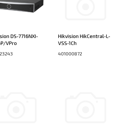
ision DS-7716NXI-
Hikvision HikCentral-L-
6P/VPro
VSS-1Ch
23243
401000872