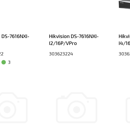
n DS-7616NXI-
Hikvision DS-7616NXI-
Hikv
I2/16P/VPro
I4/1
22
303623224
3036
3