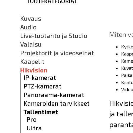
TUOTEKATEGORIAT
Kuvaus
Audio
Miten va
Live-tuotanto ja Studio
Valaisu
Kytke
Projektorit ja videoseinät
Kaape
Kaapelit
Kamer
Kuvat
Hikvision
Paika
IP-kamerat
Kiint
PTZ-kamerat
Video
Panoraama-kamerat
Hikvisi
Kameroiden tarvikkeet
Tallentimet
ja tall
Pro
paranta
Ultra