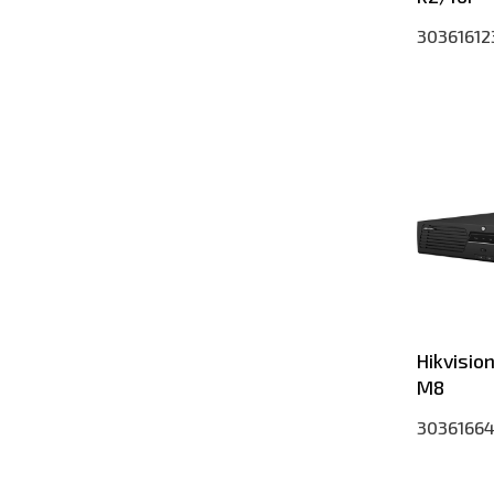
30361612
Hikvisio
M8
3036166