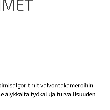
IMET
pimisalgoritmit valvontakameroihin
ille älykkäitä työkaluja turvallisuuden