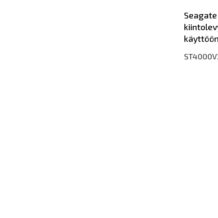
Seagate
kiintole
käyttöö
ST4000V