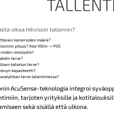
TALLENT
lita oikea Hikvision tallennin?
ttävien kameroiden määrä?
loinnin pituus? Alle 100m -> POE
oiden resoluutio?
ahdin tarve?
llisen katselun tarve?
olevyn kapasiteetti?
analytiikan tarve tallentimessa?
onin AcuSense-teknologia integroi syväop
entimiin, tarjoten yrityksille ja kotitalouks
miseen sekä sisällä että ulkona.