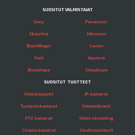
SUOSITUT VALMISTAJAT
Sony
Panasonic
Skaarhoj
Hikvision
BlackMagic
Canon
Swit
Aputure
Blueshape
Steadicam
SUOSITUT TUOTTEET
Videokaapelit
IP-kamerat
Tuotantokamerat
Videomikserit
PTZ-kamerat
Video streaming
Cinema kamerat
Studiomonitorit