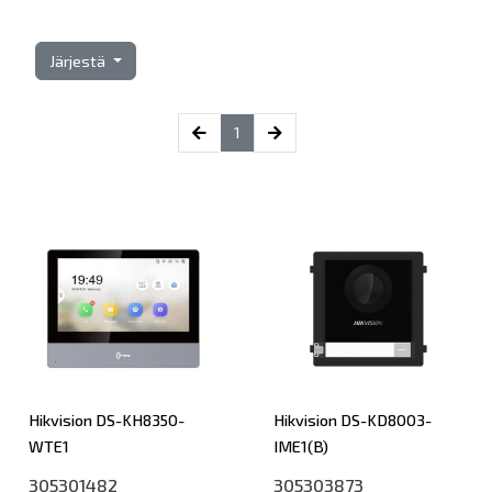
Järjestä
(current)
1
Hikvision DS-KH8350-
Hikvision DS-KD8003-
WTE1
IME1(B)
305301482
305303873