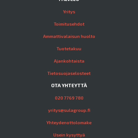
Yritys
Toimitusehdot
Ammattivalaisun huolto
Tuotetakuu
Ajankohtaista
Tietosuojaselosteet
OTA YHTEYTTÄ
020 7769 780
yritys@sulagroup.fi
Yhteydenottolomake
Usein kysyttyä